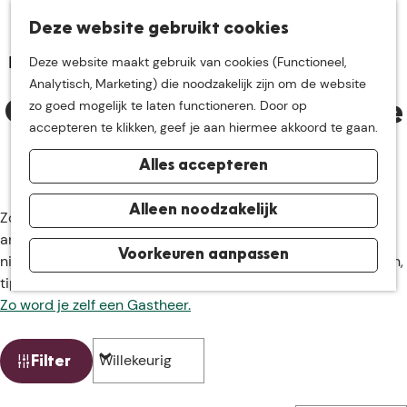
K
Z
Deze website gebruikt cookies
Neem me
vandaag
M
a
o
Deze website maakt gebruik van cookies (Functioneel,
e
a
e
G
Analytisch, Marketing) die noodzakelijk zijn om de website
n
r
k
mee op
een leuke
a
zo goed mogelijk te laten functioneren. Door op
u
Gastheren van De Groote
t
e
n
accepteren te klikken, geef je aan hiermee akkoord te gaan.
n
Heide
a
ontdekkingstocht in
Alles accepteren
a
r
de buurt van
d
Alleen noodzakelijk
Zoek je een bijzondere overnachting, een fijn restaurant of
e
andere plek om je vakantie of dagje uit te beginnen? Zoek
h
Voorkeuren aanpassen
De Groote Heide
niet verder, onze gastheren staan voor je klaar! Met verhalen,
o
tips of iets lekkers.
m
Zo word je zelf een Gastheer.
e
p
W
S
Filter
a
o
a
g
r
t