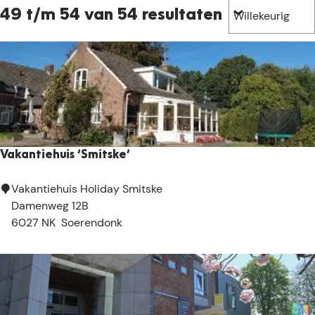
e
t
S
z
49 t/m 54 van 54 resultaten
e
o
o
e
r
e
r
t
k
o
e
j
p
e
e
:
r
o
p
Vakantiehuis ‘Smitske’
:
V
Vakantiehuis Holiday Smitske
a
Damenweg 12B
k
6027 NK
Soerendonk
a
n
t
i
e