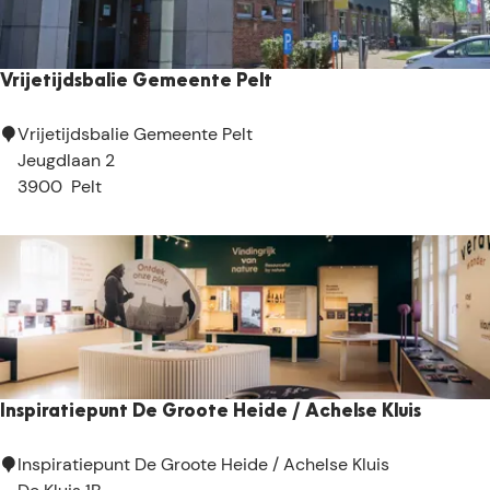
h
u
i
Vrijetijdsbalie Gemeente Pelt
s
‘
V
Vrijetijdsbalie Gemeente Pelt
S
r
Jeugdlaan 2
m
i
3900
Pelt
i
j
t
e
s
t
k
i
e
j
’
d
s
b
Inspiratiepunt De Groote Heide / Achelse Kluis
a
l
I
Inspiratiepunt De Groote Heide / Achelse Kluis
i
n