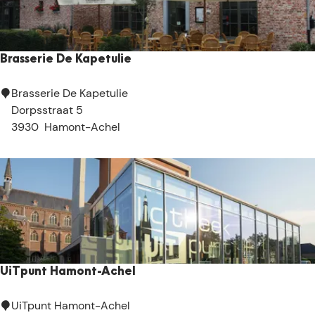
t
t
e
h
H
o
e
Brasserie De Kapetulie
e
i
v
d
B
Brasserie De Kapetulie
e
e
r
Dorpsstraat 5
/
a
3930
Hamont-Achel
A
s
c
s
h
e
e
r
l
i
s
e
e
D
K
e
UiTpunt Hamont-Achel
l
K
u
a
U
UiTpunt Hamont-Achel
i
p