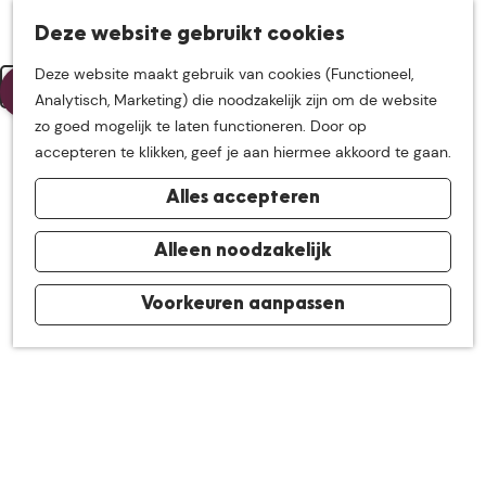
K
Z
Deze website gebruikt cookies
Neem me
vandaag
M
Leaflet
|
Powered by Esri | Esri, HERE, Garmin, USGS, Intermap, INCREMENT P, NRCAN, Esri Japan, METI, Esri
a
o
China (Hong Kong), NOSTRA, © OpenStreetMap contributors, and the GIS User Community
G
Deze website maakt gebruik van cookies (Functioneel,
e
a
e
Geen resultaten gevonden
a
Filter
+
Analytisch, Marketing) die noodzakelijk zijn om de website
n
r
k
mee op
een leuke
n
zo goed mogelijk te laten functioneren. Door op
u
t
−
e
a
accepteren te klikken, geef je aan hiermee akkoord te gaan.
n
a
ontdekkingstocht in
r
Alles accepteren
d
de buurt van
e
Alleen noodzakelijk
h
o
Voorkeuren aanpassen
De Groote Heide
m
e
p
a
g
e