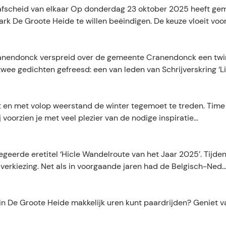
fscheid van elkaar Op donderdag 23 oktober 2025 heeft ge
e Groote Heide te willen beëindigen. De keuze vloeit voort u
ranendonck verspreid over de gemeente Cranendonck een twin
wee gedichten gefreesd: een van leden van Schrijverskring ‘Lit
 fit en met volop weerstand de winter tegemoet te treden. Ti
voorzien je met veel plezier van de nodige inspiratie...
egeerde eretitel ‘Hicle Wandelroute van het Jaar 2025’. Tijd
erkiezing. Net als in voorgaande jaren had de Belgisch-Ned..
in De Groote Heide makkelijk uren kunt paardrijden? Geniet van 