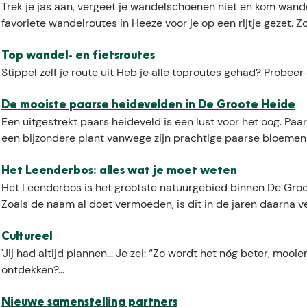
e
e
Trek je jas aan, vergeet je wandelschoenen niet en kom wan
k
favoriete wandelroutes in Heeze voor je op een rijtje gezet. Z
n
a
Top wandel- en fietsroutes
a
Stippel zelf je route uit Heb je alle toproutes gehad? Probeer
r
.
De mooiste paarse heidevelden in De Groote Heide
.
Een uitgestrekt paars heideveld is een lust voor het oog. Paa
.
een bijzondere plant vanwege zijn prachtige paarse bloeme
Het Leenderbos: alles wat je moet weten
Het Leenderbos is het grootste natuurgebied binnen De Groot
Zoals de naam al doet vermoeden, is dit in de jaren daarna ve
Cultureel
'Jij had altijd plannen... Je zei: “Zo wordt het nóg beter, mooi
ontdekken?...
Nieuwe samenstelling partners