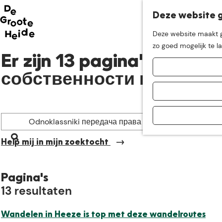
Deze website g
Neem me
vandaag
Deze website maakt ge
G
zo goed mogelijk te l
mee op
een leuke
a
Er zijn 13 pagina's gevo
n
собственности на счет {
a
ontdekkingstocht in d
a
r
d
I
e
k
h
Z
b
Help mij in mijn zoektocht
o
o
e
m
e
n
e
k
o
Pagina's
p
13 resultaten
e
p
a
n
z
g
o
Wandelen in Heeze is top met deze wandelroutes