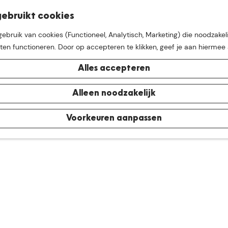
K
Z
ebruikt cookies
M
a
o
bruik van cookies (Functioneel, Analytisch, Marketing) die noodzakeli
e
a
e
aten functioneren. Door op accepteren te klikken, geef je aan hiermee
n
r
k
u
nden voor "Odnoklassniki п
t
e
Alles accepteren
n
acc6.top}"
e buurt van
De Groote Hei
Alleen noodzakelijk
Voorkeuren aanpassen