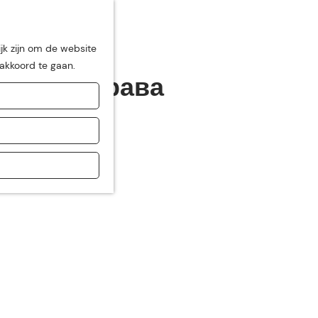
jk zijn om de website
 akkoord te gaan.
ередача права
de