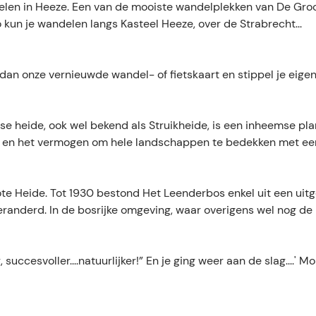
delen in Heeze. Een van de mooiste wandelplekken van De Groo
o kun je wandelen langs Kasteel Heeze, over de Strabrecht...
 dan onze vernieuwde wandel- of fietskaart en stippel je eigen 
rse heide, ook wel bekend als Struikheide, is een inheemse pla
n en het vermogen om hele landschappen te bedekken met een
e Heide. Tot 1930 bestond Het Leenderbos enkel uit een uitg
randerd. In de bosrijke omgeving, waar overigens wel nog de L
er, succesvoller....natuurlijker!” En je ging weer aan de slag...