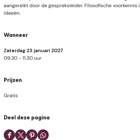
é
f
a
aangereikt door de gespreksleider. Filosofische voorkennis 
é
f
ideeën.
é
Wanneer
Zaterdag 23 januari 2027
09.30 - 11.30 uur
Prijzen
Gratis
Deel deze pagina
D
D
D
D