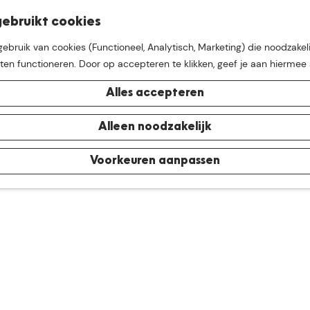
K
Z
ebruikt cookies
M
a
o
bruik van cookies (Functioneel, Analytisch, Marketing) die noodzakeli
e
a
e
aten functioneren. Door op accepteren te klikken, geef je aan hiermee
n
r
k
u
t
e
Alles accepteren
n
e buurt van
De Groote Hei
Alleen noodzakelijk
Voorkeuren aanpassen