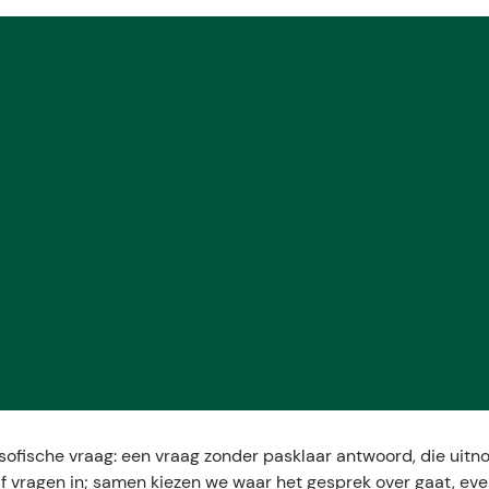
sofische vraag: een vraag zonder pasklaar antwoord, die uitno
lf vragen in; samen kiezen we waar het gesprek over gaat, ev