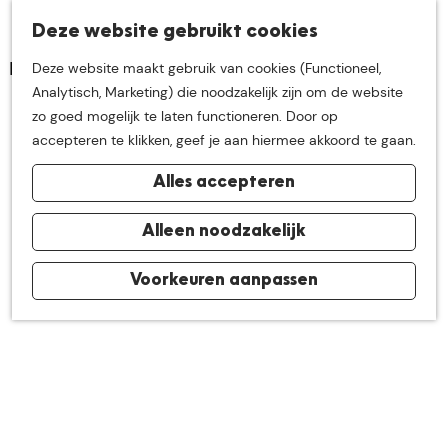
K
Z
Deze website gebruikt cookies
Neem me
vandaag
M
a
o
Deze website maakt gebruik van cookies (Functioneel,
e
a
e
G
Analytisch, Marketing) die noodzakelijk zijn om de website
n
r
k
mee op
een leuke
a
zo goed mogelijk te laten functioneren. Door op
u
Culturele hoogtepunten
t
e
n
accepteren te klikken, geef je aan hiermee akkoord te gaan.
n
a
ontdekkingstocht in
Alles accepteren
a
r
de buurt van
d
Alleen noodzakelijk
e
h
Voorkeuren aanpassen
De Groote Heide
o
m
e
p
a
g