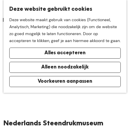
K
Z
Deze website gebruikt cookies
Neem me
vandaag
M
a
o
Deze website maakt gebruik van cookies (Functioneel,
e
a
e
G
Analytisch, Marketing) die noodzakelijk zijn om de website
n
r
k
mee op
een leuke
a
zo goed mogelijk te laten functioneren. Door op
u
t
e
n
accepteren te klikken, geef je aan hiermee akkoord te gaan.
n
a
ontdekkingstocht in
Alles accepteren
a
r
de buurt van
d
Alleen noodzakelijk
e
h
Voorkeuren aanpassen
De Groote Heide
o
m
e
p
a
Nederlands Steendrukmuseum
g