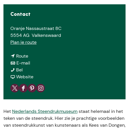
e
Contact
Oranje Nassaustraat 8C
5554 AG
Valkenswaard
n
Plan je route
a
n
a
Route
a
n
r
E-mail
N
a
a
N
Bel
e
r
a
v
e
Website
d
N
r
a
d
e
e
N
n
e
X
F
P
I
r
d
e
N
r
N
a
i
n
l
e
d
e
l
e
c
n
s
a
r
e
d
a
Het
Nederlands Steendrukmuseum
staat helemaal in het
d
e
t
t
n
l
r
e
n
teken van de steendruk. Hier zie je prachtige voorbeelden
e
b
e
a
d
a
l
r
d
van steendrukkunst van kunstenaars als Kees van Dongen,
r
o
r
g