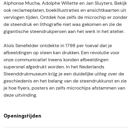
s
n
a
l
s
Alphonse Mucha, Adolphe Willette en Jan Sluyters. Bekijk
l
o
e
r
S
d
n
a
S
ook reclameplaten, boekillustraties en ansichtkaarten uit
a
k
s
a
t
s
d
n
t
vervlogen tijden. Ontdek hoe zelfs de microchip er zonder
n
N
t
m
e
S
s
d
e
de steendruk en lithografie niet was gekomen en zie de
d
e
N
N
e
t
S
s
e
gigantische steendrukpersen aan het werk in het atelier.
s
d
e
e
n
e
t
S
n
S
e
d
d
d
e
e
t
d
Alois Senefelder ontdekte in 1798 per toeval dat je
t
r
e
e
r
n
e
e
r
afbeeldingen op steen kan drukken. Een revolutie voor
e
l
r
r
u
d
n
e
u
onze communicatie! Ineens konden afbeeldingen
e
a
l
l
k
r
d
n
k
supersnel afgedrukt worden. In het Nederlands
n
n
a
a
m
u
r
d
m
Steenddrukmuseum krijg je een duidelijke uitleg over de
d
d
n
n
u
k
u
r
u
geschiedenis en het belang van de steendrukkunst en zie
r
s
d
d
s
m
k
u
s
je hoe flyers, posters en zelfs microchips afstammen van
u
S
s
s
e
u
m
k
e
deze uitvinding.
k
t
S
S
u
s
u
m
u
m
e
t
t
m
e
s
u
m
u
e
e
e
u
e
s
s
n
e
e
Openingstijden
m
u
e
e
d
n
n
m
u
u
r
d
d