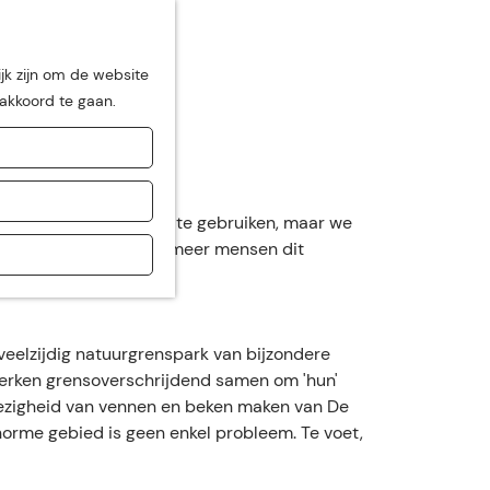
jk zijn om de website
 akkoord te gaan.
de
gen, teksten... Vrij om te gebruiken, maar we
verbeteren. Zodat nog meer mensen dit
veelzijdig natuurgrenspark van bijzondere
erken grensoverschrijdend samen om 'hun'
wezigheid van vennen en beken maken van De
norme gebied is geen enkel probleem. Te voet,