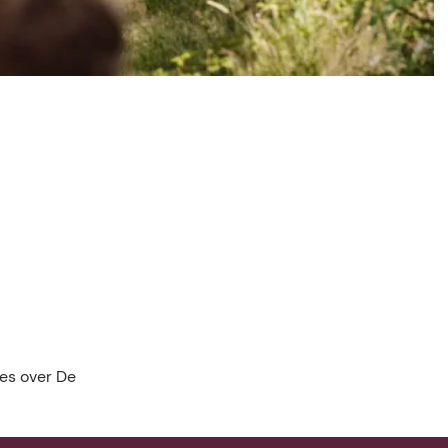
ig wat je niet op de site terugvindt, vraag het ons dan
jes over De