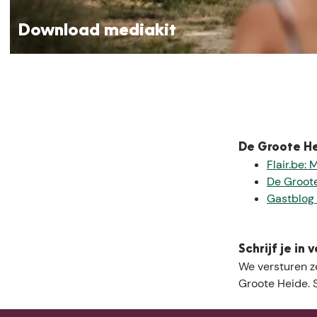
d
m
Download mediakit
e
d
Hier vind je de bouwstenen die je kunt gebruiken om de ve
i
gerust. We helpen je graag!
a
k
i
t
De Groote He
Flair.be:
De Groote
Gastblog 
Schrijf je in
We versturen z
Groote Heide. S