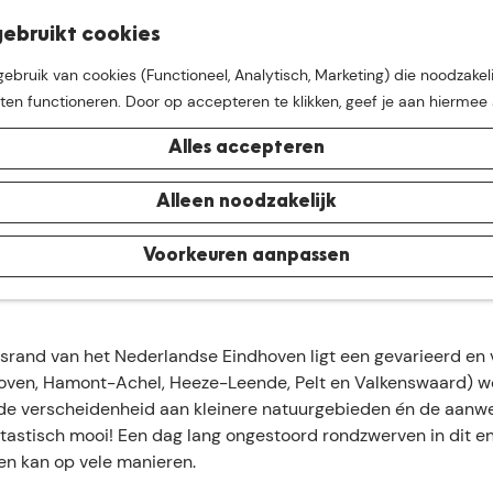
K
Z
ebruikt cookies
M
a
o
bruik van cookies (Functioneel, Analytisch, Marketing) die noodzakeli
e
a
e
aten functioneren. Door op accepteren te klikken, geef je aan hiermee
n
r
k
u
Pers & media
t
e
Alles accepteren
n
e buurt van
De Groote Hei
Alleen noodzakelijk
Groote Heide mee uit te dragen vind je hier. Logo's, afbeeldin
pt om de bekendheid van natuurgrenspark De Groote Heide te 
Voorkeuren aanpassen
kunnen genieten.
dsrand van het Nederlandse Eindhoven ligt een gevarieerd en 
ven, Hamont-Achel, Heeze-Leende, Pelt en Valkenswaard) w
t, de verscheidenheid aan kleinere natuurgebieden én de aan
ntastisch mooi! Een dag lang ongestoord rondzwerven in dit e
en kan op vele manieren.