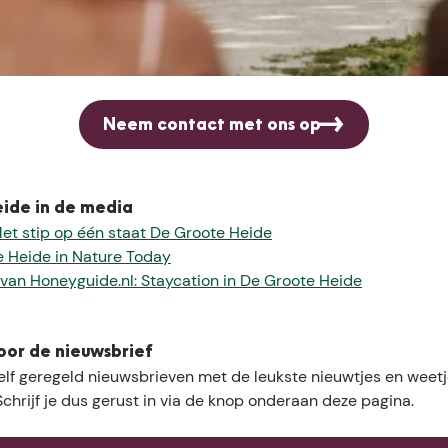
rhalen van De Groote Heide mee uit te dragen. Heb je iets nod
Neem contact met ons op
ide in de media
 Met stip op één staat De Groote Heide
 Heide in Nature Today
van Honeyguide.nl: Staycation in De Groote Heide
 voor de nieuwsbrief
elf geregeld nieuwsbrieven met de leukste nieuwtjes en weet
chrijf je dus gerust in via de knop onderaan deze pagina.