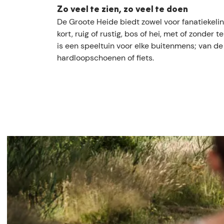
e
Zo veel te zien, zo veel te doen
De Groote Heide biedt zowel voor fanatiekeli
kort, ruig of rustig, bos of hei, met of zonde
is een speeltuin voor elke buitenmens; van d
hardloopschoenen of fiets.
D
o
w
n
l
o
a