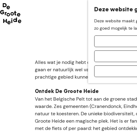
Deze website g
Neem me
vandaag
Deze website maakt ge
G
zo goed mogelijk te l
mee op
een leuke
a
n
a
ontdekkingstocht in d
a
Alles wat je nodig hebt om de verhalen van De 
r
gaan er natuurlijk wel vanuit dat je meehel
d
prachtige gebied kunnen ontdekken en ervan 
e
h
Ontdek De Groote Heide
o
Van het Belgische Pelt tot aan de groene sta
m
waarde. Zes gemeenten (Cranendonck, Eindho
e
natuur te koesteren. De unieke biodiversitei
p
Groote Heide een magische plek. Het is er fa
a
met de fiets of per paard: het gebied ontdekk
g