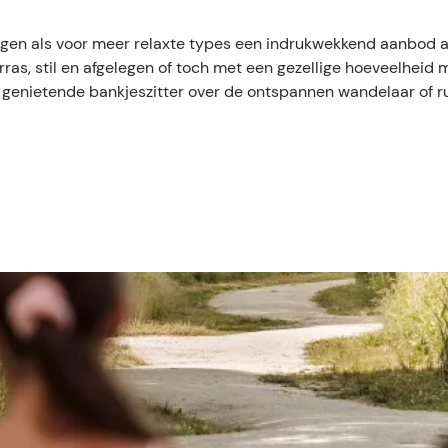
ngen als voor meer relaxte types een indrukwekkend aanbod a
r terras, stil en afgelegen of toch met een gezellige hoeveelhe
e genietende bankjeszitter over de ontspannen wandelaar of r