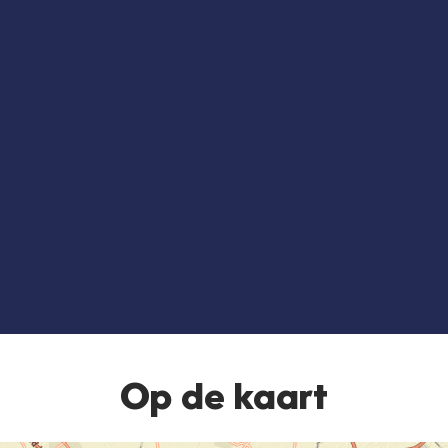
e
Op de kaart