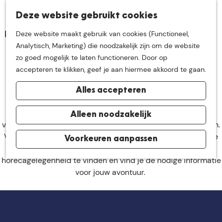
K
Z
Deze website gebruikt cookies
Neem me
vandaag
M
a
o
Deze website maakt gebruik van cookies (Functioneel,
e
a
e
G
Analytisch, Marketing) die noodzakelijk zijn om de website
n
r
k
mee op
een leuke
a
zo goed mogelijk te laten functioneren. Door op
u
Toegangspoorten
t
e
n
accepteren te klikken, geef je aan hiermee akkoord te gaan.
n
De startplek voor je bezoek
a
ontdekkingstocht in
Alles accepteren
a
r
de buurt van
Laat het landschap je meenemen en ontdek onze
d
Alleen noodzakelijk
verschillende gebieden met elk hun eigen unieke elementen.
e
Via de toegangspoorten maak je de mooiste start. Op deze
h
Voorkeuren aanpassen
De Groote Heide
plekken kun je de auto parkeren, is meestal een gezellige
o
horecagelegenheid te vinden en vind je de nodige informatie
m
voor jouw avontuur.
e
p
a
g