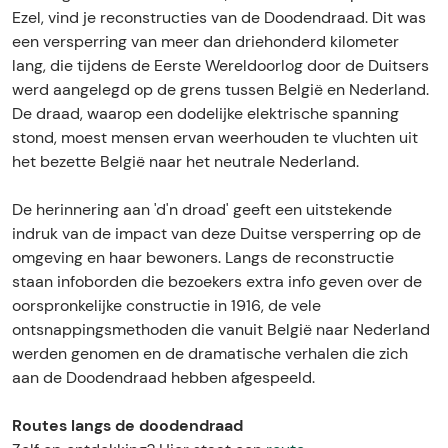
e
e
d
Ezel, vind je reconstructies van de Doodendraad. Dit was
n
n
r
een versperring van meer dan driehonderd kilometer
d
d
a
lang, die tijdens de Eerste Wereldoorlog door de Duitsers
r
r
a
werd aangelegd op de grens tussen België en Nederland.
a
a
d
De draad, waarop een dodelijke elektrische spanning
a
a
stond, moest mensen ervan weerhouden te vluchten uit
d
d
het bezette België naar het neutrale Nederland.
De herinnering aan 'd'n droad' geeft een uitstekende
indruk van de impact van deze Duitse versperring op de
omgeving en haar bewoners. Langs de reconstructie
staan infoborden die bezoekers extra info geven over de
oorspronkelijke constructie in 1916, de vele
ontsnappingsmethoden die vanuit België naar Nederland
werden genomen en de dramatische verhalen die zich
aan de Doodendraad hebben afgespeeld.
Routes langs de doodendraad