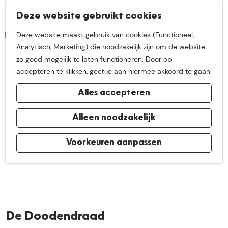
K
Z
Deze website gebruikt cookies
Neem me
vandaag
M
a
o
Deze website maakt gebruik van cookies (Functioneel,
e
a
e
G
Analytisch, Marketing) die noodzakelijk zijn om de website
n
r
k
mee op
een leuke
a
zo goed mogelijk te laten functioneren. Door op
u
t
e
n
accepteren te klikken, geef je aan hiermee akkoord te gaan.
n
a
ontdekkingstocht in
Alles accepteren
a
r
de buurt van
d
Alleen noodzakelijk
e
h
Voorkeuren aanpassen
De Groote Heide
o
m
e
p
a
De Doodendraad
g