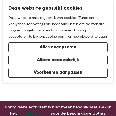
K
Z
Deze website gebruikt cookies
Neem me
vandaag
M
a
o
Deze website maakt gebruik van cookies (Functioneel,
e
a
e
G
Analytisch, Marketing) die noodzakelijk zijn om de website
n
r
k
mee op
een leuke
a
zo goed mogelijk te laten functioneren. Door op
u
t
e
n
accepteren te klikken, geef je aan hiermee akkoord te gaan.
n
a
ontdekkingstocht in
Alles accepteren
a
r
de buurt van
d
Alleen noodzakelijk
e
h
Voorkeuren aanpassen
De Groote Heide
o
m
e
p
a
Sorry, deze activiteit is niet meer beschikbaar. Bekijk
g
het
actuele aanbod
voor de beschikbare opties.