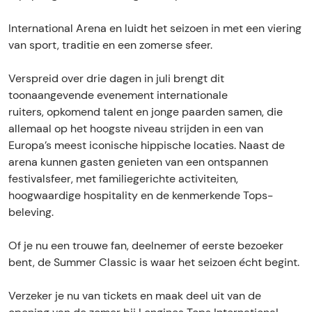
m
m
m
r
e
m
m
F
International Arena en luidt het seizoen in met een viering
r
e
e
e
van sport, traditie en een zomerse sfeer.
F
r
r
s
e
F
F
t
Verspreid over drie dagen in juli brengt dit
s
e
e
i
toonaangevende evenement internationale
t
s
s
v
ruiters, opkomend talent en jonge paarden samen, die
i
t
t
a
allemaal op het hoogste niveau strijden in een van
v
i
i
l
Europa’s meest iconische hippische locaties. Naast de
a
v
v
1
arena kunnen gasten genieten van een ontspannen
l
a
a
festivalsfeer, met familiegerichte activiteiten,
1
l
l
hoogwaardige hospitality en de kenmerkende Tops-
1
1
beleving.
Of je nu een trouwe fan, deelnemer of eerste bezoeker
bent, de Summer Classic is waar het seizoen écht begint.
Verzeker je nu van tickets en maak deel uit van de