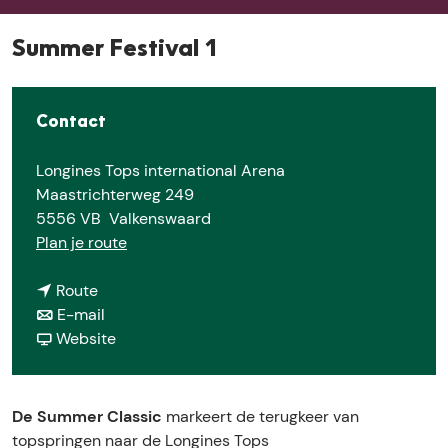
e
Summer Festival 1
Contact
Longines Tops international Arena
Maastrichterweg 249
5556 VB
Valkenswaard
n
Plan je route
a
n
a
Route
a
n
r
E-mail
a
a
v
S
Website
r
a
a
u
S
r
n
m
u
S
S
m
De Summer Classic
markeert de terugkeer van
m
u
u
e
topspringen naar de Longines Tops