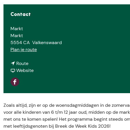
e
Contact
Markt
Markt
5554 CA
Valkenswaard
n
Plan je route
a
n
a
Route
a
v
r
Website
a
a
B
r
n
r
F
B
B
e
a
r
r
e
c
e
e
k
Zoals altijd, zijn er op de woensdagmiddagen in de zomervak
e
e
e
d
voor alle kinderen van 6 t/m 12 jaar oud, midden op de ma
b
k
k
e
met ons te komen spelen! Het programma begint steeds om 
o
d
d
W
met leeftijdsgenoten bij Breek de Week Kids 2026!
o