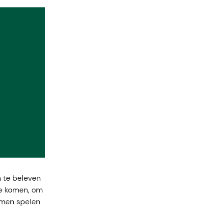
n te beleven
oe komen, om
amen spelen