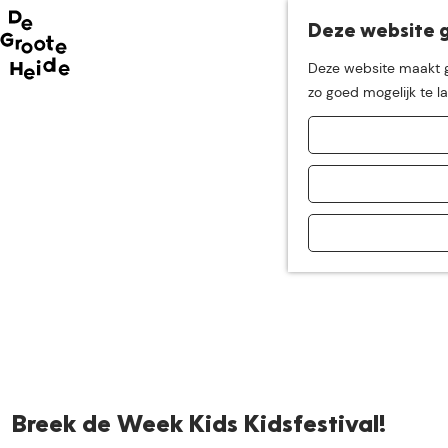
Deze website g
Neem me
vandaag
Deze website maakt ge
G
zo goed mogelijk te l
mee op
een leuke
a
n
a
ontdekkingstocht in d
a
r
d
e
h
o
m
e
p
a
Breek de Week Kids Kidsfestival!
g