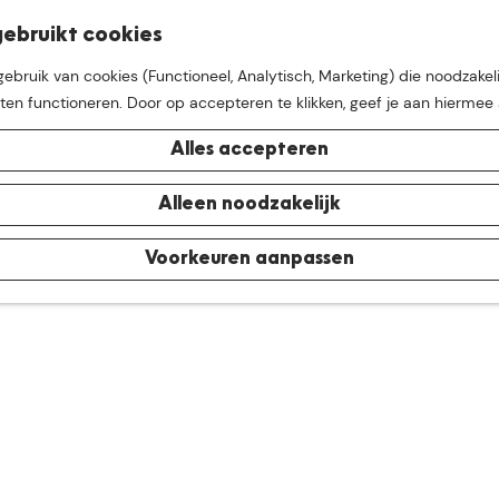
K
Z
ebruikt cookies
M
a
o
bruik van cookies (Functioneel, Analytisch, Marketing) die noodzakeli
e
a
e
aten functioneren. Door op accepteren te klikken, geef je aan hiermee
n
r
k
u
t
e
Alles accepteren
n
e buurt van
De Groote Hei
Alleen noodzakelijk
Voorkeuren aanpassen