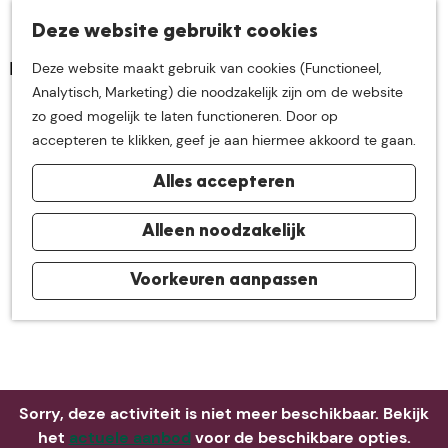
K
Z
Deze website gebruikt cookies
Neem me
vandaag
M
a
o
Deze website maakt gebruik van cookies (Functioneel,
e
a
e
G
Analytisch, Marketing) die noodzakelijk zijn om de website
n
r
k
mee op
een leuke
a
zo goed mogelijk te laten functioneren. Door op
u
t
e
n
accepteren te klikken, geef je aan hiermee akkoord te gaan.
n
a
ontdekkingstocht in
Alles accepteren
a
r
de buurt van
d
Alleen noodzakelijk
e
h
Voorkeuren aanpassen
De Groote Heide
o
m
e
p
a
Sorry, deze activiteit is niet meer beschikbaar. Bekijk
g
het
actuele aanbod
voor de beschikbare opties.