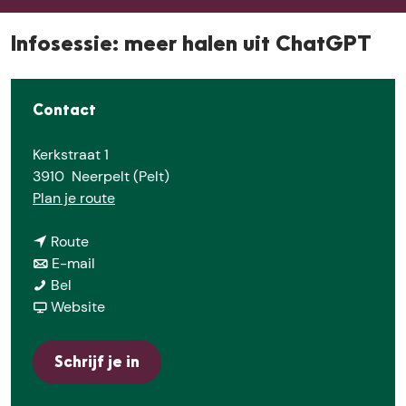
e
Infosessie: meer halen uit ChatGPT
Contact
Kerkstraat 1
3910
Neerpelt (Pelt)
n
Plan je route
a
n
a
Route
a
n
r
E-mail
I
a
a
I
Bel
n
r
a
v
n
Website
f
I
r
a
f
o
n
I
n
o
Schrijf je in
s
f
n
I
s
e
o
f
n
e