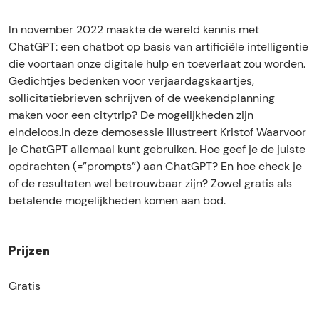
s
s
o
f
s
s
e
s
o
s
In november 2022 maakte de wereld kennis met
i
s
e
s
i
ChatGPT: een chatbot op basis van artificiële intelligentie
e
s
s
e
e
die voortaan onze digitale hulp en toeverlaat zou worden.
:
i
s
s
:
Gedichtjes bedenken voor verjaardagskaartjes,
m
e
i
s
m
sollicitatiebrieven schrijven of de weekendplanning
e
:
e
i
e
maken voor een citytrip? De mogelijkheden zijn
e
m
:
e
e
eindeloos.In deze demosessie illustreert Kristof Waarvoor
r
e
m
:
r
je ChatGPT allemaal kunt gebruiken. Hoe geef je de juiste
h
e
e
m
h
opdrachten (=”prompts”) aan ChatGPT? En hoe check je
a
r
e
e
a
of de resultaten wel betrouwbaar zijn? Zowel gratis als
l
h
r
e
l
betalende mogelijkheden komen aan bod.
e
a
h
r
e
n
l
a
h
n
u
e
l
a
u
Prijzen
i
n
e
l
i
t
u
n
e
t
Gratis
C
i
u
n
C
h
t
i
u
h