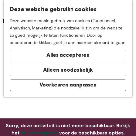
K
Z
Deze website gebruikt cookies
Neem me
vandaag
M
a
o
Deze website maakt gebruik van cookies (Functioneel,
e
a
e
G
Analytisch, Marketing) die noodzakelijk zijn om de website
n
r
k
mee op
een leuke
a
zo goed mogelijk te laten functioneren. Door op
u
t
e
n
accepteren te klikken, geef je aan hiermee akkoord te gaan.
n
a
ontdekkingstocht in
Alles accepteren
a
r
de buurt van
d
Alleen noodzakelijk
e
h
Voorkeuren aanpassen
De Groote Heide
o
m
e
p
a
Sorry, deze activiteit is niet meer beschikbaar. Bekijk
g
het
actuele aanbod
voor de beschikbare opties.