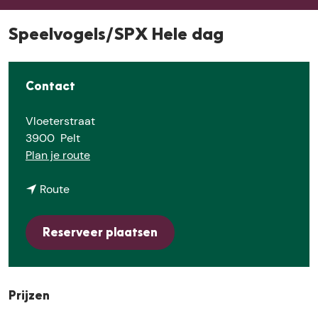
e
Speelvogels/SPX Hele dag
Contact
Vloeterstraat
3900
Pelt
n
Plan je route
a
n
a
Route
a
r
a
S
Reserveer plaatsen
r
p
S
e
p
e
e
l
Prijzen
e
v