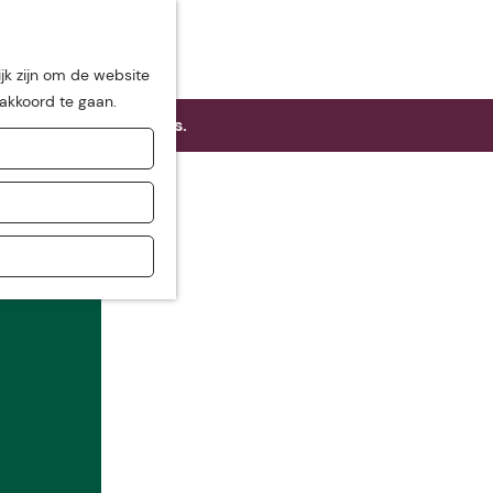
jk zijn om de website
 akkoord te gaan.
e beschikbare opties.
de