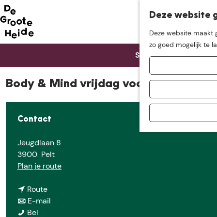
Deze website g
Neem me
vandaag
Deze website maakt ge
G
zo goed mogelijk te l
mee op
een leuke
Sorry, deze activiteit
a
n
a
Body & Mind vrijdag voorjaar 2026
ontdekkingstocht in d
a
r
d
Contact
e
h
Jeugdlaan 8
o
3900
Pelt
m
n
Plan je route
e
a
p
n
a
Route
a
a
n
r
E-mail
g
B
a
a
B
Bel