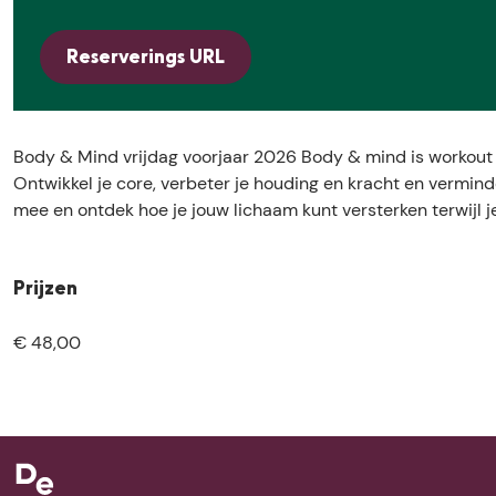
e
o
r
a
o
d
B
r
d
Reserverings URL
y
o
B
y
&
d
o
&
M
y
d
M
i
&
y
i
Body & Mind vrijdag voorjaar 2026 Body & mind is workout g
n
M
&
n
Ontwikkel je core, verbeter je houding en kracht en verminde
d
i
M
d
mee en ontdek hoe je jouw lichaam kunt versterken terwijl j
v
n
i
v
r
d
n
r
i
v
d
i
Prijzen
j
r
v
j
d
i
r
d
€ 48,00
a
j
i
a
g
d
j
g
v
a
d
v
o
g
a
o
o
v
g
o
r
o
v
r