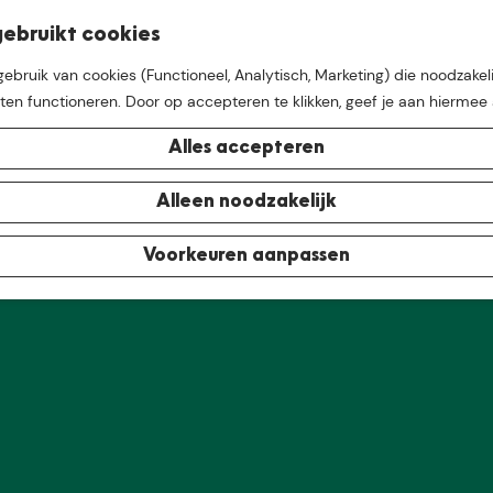
K
Z
ebruikt cookies
M
a
o
bruik van cookies (Functioneel, Analytisch, Marketing) die noodzakeli
e
a
e
aten functioneren. Door op accepteren te klikken, geef je aan hiermee
n
r
k
 is niet meer beschikbaar. Bekijk het
actuele aanbod
voor d
u
t
e
Alles accepteren
n
e buurt van
De Groote Hei
Alleen noodzakelijk
Voorkeuren aanpassen