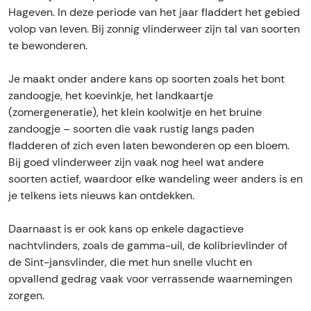
e
m
m
s
Hageven. In deze periode van het jaar fladdert het gebied
r
e
e
e
volop van leven. Bij zonnig vlinderweer zijn tal van soorten
s
r
r
v
te bewonderen.
e
s
s
l
v
e
e
i
Je maakt onder andere kans op soorten zoals het bont
l
v
v
n
zandoogje, het koevinkje, het landkaartje
i
l
l
d
(zomergeneratie), het klein koolwitje en het bruine
n
i
i
e
zandoogje – soorten die vaak rustig langs paden
d
n
n
r
fladderen of zich even laten bewonderen op een bloem.
e
d
d
w
Bij goed vlinderweer zijn vaak nog heel wat andere
r
e
e
a
soorten actief, waardoor elke wandeling weer anders is en
w
r
r
n
je telkens iets nieuws kan ontdekken.
a
w
w
d
n
a
a
e
Daarnaast is er ook kans op enkele dagactieve
d
n
n
l
nachtvlinders, zoals de gamma-uil, de kolibrievlinder of
e
d
d
i
de Sint-jansvlinder, die met hun snelle vlucht en
l
e
e
n
opvallend gedrag vaak voor verrassende waarnemingen
i
l
l
g
zorgen.
n
i
i
i