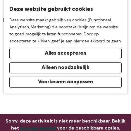
K
Z
Deze website gebruikt cookies
Neem me
vandaag
M
a
o
Deze website maakt gebruik van cookies (Functioneel,
e
a
e
G
Analytisch, Marketing) die noodzakelijk zijn om de website
n
r
k
mee op
een leuke
a
zo goed mogelijk te laten functioneren. Door op
u
t
e
n
accepteren te klikken, geef je aan hiermee akkoord te gaan.
n
a
ontdekkingstocht in
Alles accepteren
a
r
de buurt van
d
Alleen noodzakelijk
e
h
Voorkeuren aanpassen
De Groote Heide
o
m
e
p
a
Sorry, deze activiteit is niet meer beschikbaar. Bekijk
g
het
actuele aanbod
voor de beschikbare opties.