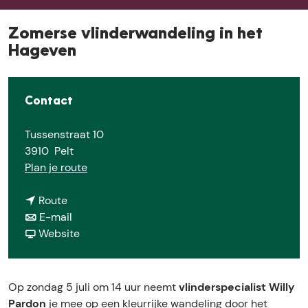
e
Zomerse vlinderwandeling in het
Hageven
Contact
Tussenstraat 10
3910
Pelt
n
Plan je route
a
n
a
Route
a
n
r
E-mail
a
a
v
Z
Website
r
a
a
o
Z
r
n
m
o
Z
Z
e
Op zondag 5 juli om 14 uur neemt
vlinderspecialist Willy
m
o
o
r
Pardon
je mee op een kleurrijke wandeling door het