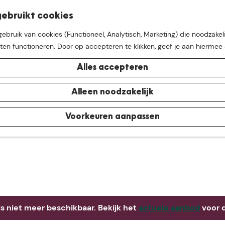
K
Z
ebruikt cookies
M
a
o
bruik van cookies (Functioneel, Analytisch, Marketing) die noodzakeli
e
a
e
aten functioneren. Door op accepteren te klikken, geef je aan hiermee
n
r
k
u
t
e
Alles accepteren
n
e buurt van
De Groote Hei
Alleen noodzakelijk
Voorkeuren aanpassen
 is niet meer beschikbaar. Bekijk het
actuele aanbod
voor d