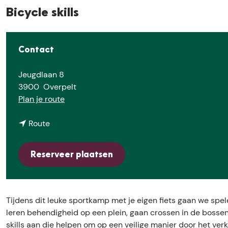
e
Bicycle skills
Contact
Jeugdlaan 8
3900
Overpelt
n
Plan je route
a
n
a
Route
a
r
a
B
Reserveer plaatsen
r
i
B
c
i
y
c
c
Tijdens dit leuke sportkamp met je eigen fiets gaan we spe
y
l
leren behendigheid op een plein, gaan crossen in de bosse
c
e
skills aan die helpen om op een veilige manier door het ve