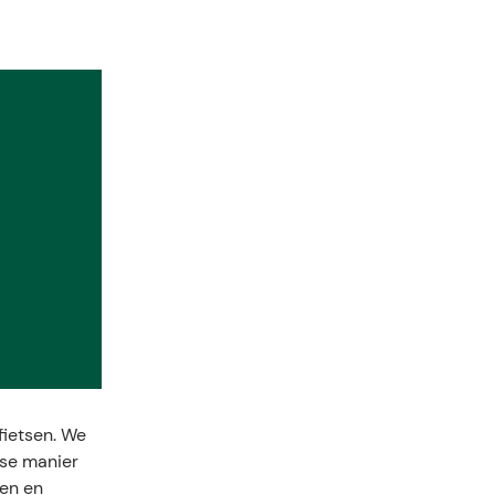
fietsen. We
lse manier
len en