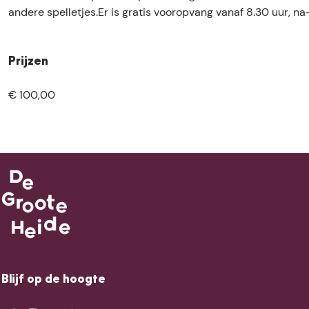
l
s
andere spelletjes.Er is gratis vooropvang vanaf 8.30 uur, na-
e
k
s
i
k
l
Prijzen
i
l
l
s
€ 100,00
l
s
Blijf op de hoogte