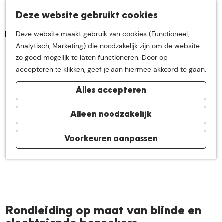
K
Z
Deze website gebruikt cookies
Neem me
vandaag
M
a
o
Deze website maakt gebruik van cookies (Functioneel,
e
a
e
G
Analytisch, Marketing) die noodzakelijk zijn om de website
n
r
k
mee op
een leuke
a
zo goed mogelijk te laten functioneren. Door op
u
t
e
n
accepteren te klikken, geef je aan hiermee akkoord te gaan.
n
a
ontdekkingstocht in
Alles accepteren
a
r
de buurt van
d
Alleen noodzakelijk
e
h
Voorkeuren aanpassen
De Groote Heide
o
m
e
p
a
Rondleiding op maat van blinde en
g