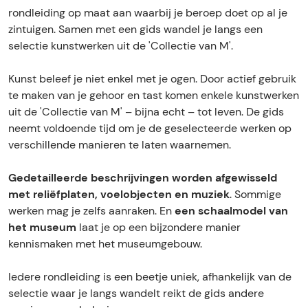
i
i
e
l
i
rondleiding op maat aan waarbij je beroep doet op al je
n
d
i
e
n
zintuigen. Samen met een gids wandel je langs een
g
i
d
i
g
selectie kunstwerken uit de 'Collectie van M'.
o
n
i
d
o
p
g
n
i
p
Kunst beleef je niet enkel met je ogen. Door actief gebruik
m
o
g
n
m
te maken van je gehoor en tast komen enkele kunstwerken
a
p
o
g
a
uit de 'Collectie van M' – bijna echt – tot leven. De gids
a
m
p
o
a
neemt voldoende tijd om je de geselecteerde werken op
t
a
m
p
t
verschillende manieren te laten waarnemen.
v
a
a
m
v
a
t
a
a
a
Gedetailleerde beschrijvingen worden afgewisseld
n
v
t
a
n
met reliëfplaten, voelobjecten en muziek
. Sommige
b
a
v
t
b
werken mag je zelfs aanraken. En
een schaalmodel van
l
n
a
v
l
het museum
laat je op een bijzondere manier
i
b
n
a
i
kennismaken met het museumgebouw.
n
l
b
n
n
d
i
l
b
d
Iedere rondleiding is een beetje uniek, afhankelijk van de
e
n
i
l
e
selectie waar je langs wandelt reikt de gids andere
e
d
n
i
e