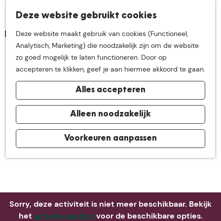
K
Z
Deze website gebruikt cookies
Neem me
vandaag
M
a
o
Deze website maakt gebruik van cookies (Functioneel,
e
a
e
G
Analytisch, Marketing) die noodzakelijk zijn om de website
n
r
k
mee op
een leuke
a
zo goed mogelijk te laten functioneren. Door op
u
t
e
n
accepteren te klikken, geef je aan hiermee akkoord te gaan.
n
a
ontdekkingstocht in
Alles accepteren
a
r
de buurt van
d
Alleen noodzakelijk
e
h
Voorkeuren aanpassen
De Groote Heide
o
m
e
p
a
Sorry, deze activiteit is niet meer beschikbaar. Bekijk
g
het
actuele aanbod
voor de beschikbare opties.