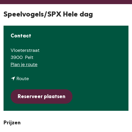
e
Speelvogels/SPX Hele dag
Contact
Vloeterstraat
3900
Pelt
n
Plan je route
a
n
a
Route
a
r
a
S
Reserveer plaatsen
r
p
S
e
p
e
e
l
Prijzen
e
v