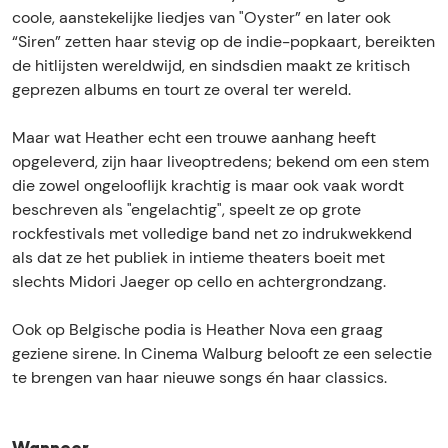
v
N
r
e
v
coole, aanstekelijke liedjes van "Oyster” en later ook
a
o
N
r
a
“Siren” zetten haar stevig op de indie-popkaart, bereikten
v
o
N
de hitlijsten wereldwijd, en sindsdien maakt ze kritisch
a
v
o
geprezen albums en tourt ze overal ter wereld.
a
v
a
Maar wat Heather echt een trouwe aanhang heeft
opgeleverd, zijn haar liveoptredens; bekend om een stem
die zowel ongelooflijk krachtig is maar ook vaak wordt
beschreven als "engelachtig", speelt ze op grote
rockfestivals met volledige band net zo indrukwekkend
als dat ze het publiek in intieme theaters boeit met
slechts Midori Jaeger op cello en achtergrondzang.
Ook op Belgische podia is Heather Nova een graag
geziene sirene. In Cinema Walburg belooft ze een selectie
te brengen van haar nieuwe songs én haar classics.