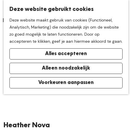
K
Z
Deze website gebruikt cookies
Neem me
vandaag
M
a
o
Deze website maakt gebruik van cookies (Functioneel,
e
a
e
G
Analytisch, Marketing) die noodzakelijk zijn om de website
n
r
k
mee op
een leuke
a
zo goed mogelijk te laten functioneren. Door op
u
t
e
n
accepteren te klikken, geef je aan hiermee akkoord te gaan.
n
a
ontdekkingstocht in
Alles accepteren
a
r
de buurt van
d
Alleen noodzakelijk
e
h
Voorkeuren aanpassen
De Groote Heide
o
m
e
p
a
Heather Nova
g