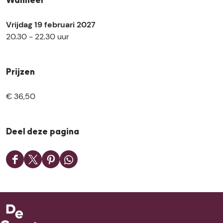
Wanneer
Vrijdag 19 februari 2027
20.30 - 22.30 uur
Prijzen
€ 36,50
Deel deze pagina
D
D
D
D
e
e
e
e
e
e
e
e
l
l
l
l
d
d
d
d