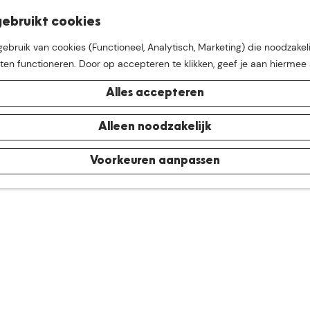
K
Z
ebruikt cookies
M
a
o
bruik van cookies (Functioneel, Analytisch, Marketing) die noodzakeli
e
a
e
aten functioneren. Door op accepteren te klikken, geef je aan hiermee
n
r
k
u
t
e
Alles accepteren
n
e buurt van
De Groote Hei
Alleen noodzakelijk
Voorkeuren aanpassen