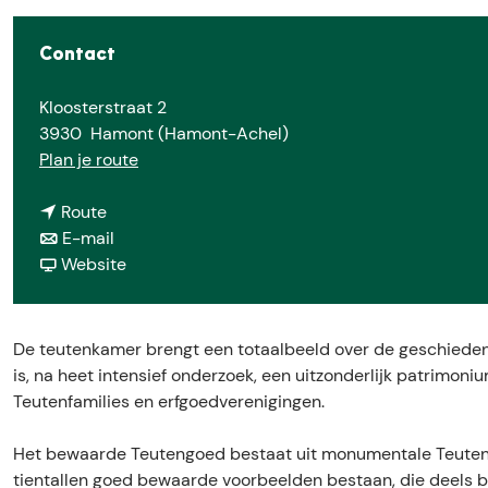
e
Contact
Kloosterstraat 2
3930
Hamont (Hamont-Achel)
n
Plan je route
a
n
a
Route
a
n
r
E-mail
a
a
v
B
Website
r
a
a
e
B
r
n
z
e
B
B
o
De teutenkamer brengt een totaalbeeld over de geschieden
z
e
e
e
is, na heet intensief onderzoek, een uitzonderlijk patrimo
o
z
z
k
Teutenfamilies en erfgoedverenigingen.
e
o
o
d
k
e
e
e
Het bewaarde Teutengoed bestaat uit monumentale Teutenhu
d
k
k
T
tientallen goed bewaarde voorbeelden bestaan, die deels b