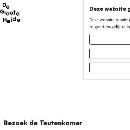
Deze website g
Neem me
vandaag
Deze website maakt ge
G
zo goed mogelijk te l
mee op
een leuke
a
n
a
ontdekkingstocht in d
a
r
d
e
h
o
m
e
p
a
Bezoek de Teutenkamer
g