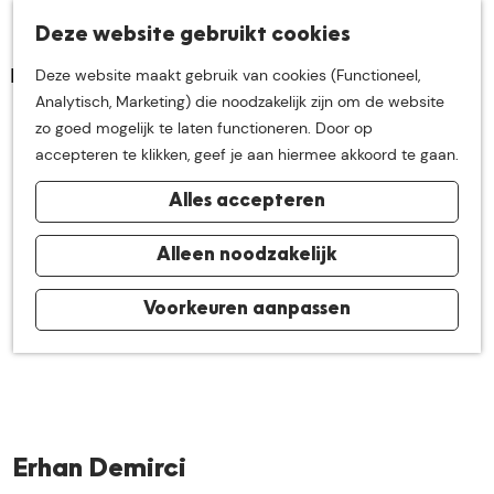
K
Z
Deze website gebruikt cookies
Neem me
vandaag
M
a
o
Deze website maakt gebruik van cookies (Functioneel,
e
a
e
G
Analytisch, Marketing) die noodzakelijk zijn om de website
n
r
k
mee op
een leuke
a
zo goed mogelijk te laten functioneren. Door op
u
t
e
n
accepteren te klikken, geef je aan hiermee akkoord te gaan.
n
a
ontdekkingstocht in
Alles accepteren
a
r
de buurt van
d
Alleen noodzakelijk
e
h
Voorkeuren aanpassen
De Groote Heide
o
m
e
p
a
Erhan Demirci
g