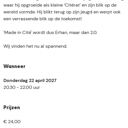
m
r
waar hij opgroeide als kleine ‘Citérat’ en zijn blik op de
i
c
wereld vormde. Hij blikt terug op zijn jeugd en werpt ook
r
i
een verrassende blik op de toekomst!
c
i
'Made in Cité' wordt dus Erhan, maar dan 2.0.
Wij vinden het nu al spannend.
Wanneer
Donderdag 22 april 2027
20.30 - 22.00 uur
Prijzen
€ 24,00