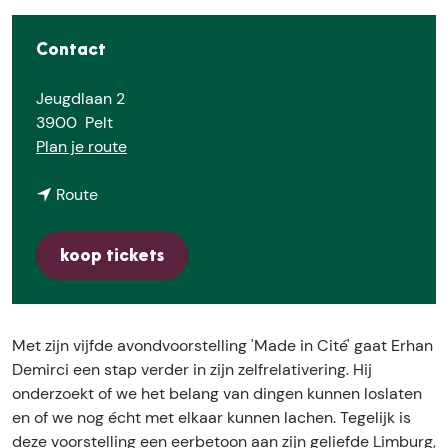
e
Contact
Jeugdlaan 2
3900
Pelt
n
Plan je route
a
n
a
Route
a
r
a
E
koop tickets
r
r
E
h
r
a
h
n
Met zijn vijfde avondvoorstelling 'Made in Cité' gaat Erhan
a
D
Demirci een stap verder in zijn zelfrelativering. Hij
n
e
onderzoekt of we het belang van dingen kunnen loslaten
D
m
en of we nog écht met elkaar kunnen lachen. Tegelijk is
e
i
deze voorstelling een eerbetoon aan zijn geliefde Limburg,