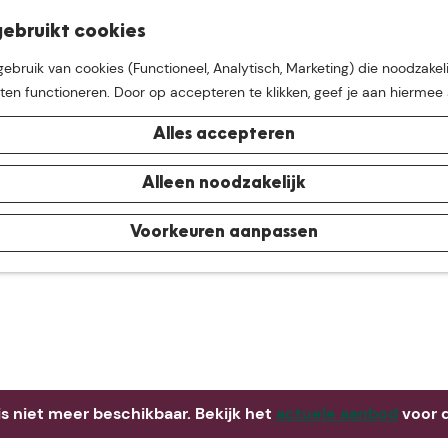
K
Z
ebruikt cookies
M
a
o
bruik van cookies (Functioneel, Analytisch, Marketing) die noodzakeli
e
a
e
aten functioneren. Door op accepteren te klikken, geef je aan hiermee
n
r
k
u
t
e
Alles accepteren
n
e buurt van
De Groote Hei
Alleen noodzakelijk
Voorkeuren aanpassen
 is niet meer beschikbaar. Bekijk het
actuele aanbod
voor d