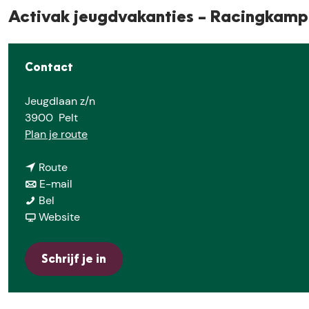
e
Activak jeugdvakanties – Racingkamp 
Contact
Jeugdlaan z/n
3900
Pelt
n
Plan je route
a
n
a
Route
a
n
r
E-mail
A
a
a
A
Bel
c
r
a
v
c
Website
t
A
r
a
t
i
c
A
n
i
Schrijf je in
v
t
c
A
v
a
i
t
c
a
k
v
i
t
k