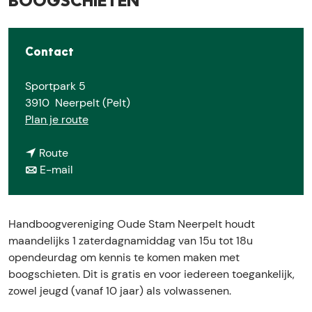
e
BOOGSCHIETEN
Contact
Sportpark 5
3910
Neerpelt (Pelt)
n
Plan je route
a
n
a
Route
a
n
r
E-mail
a
a
K
r
a
e
K
r
n
Handboogvereniging Oude Stam Neerpelt houdt
e
K
n
maandelijks 1 zaterdagnamiddag van 15u tot 18u
n
e
i
opendeurdag om kennis te komen maken met
n
n
s
boogschieten. Dit is gratis en voor iedereen toegankelijk,
i
n
m
zowel jeugd (vanaf 10 jaar) als volwassenen.
s
i
a