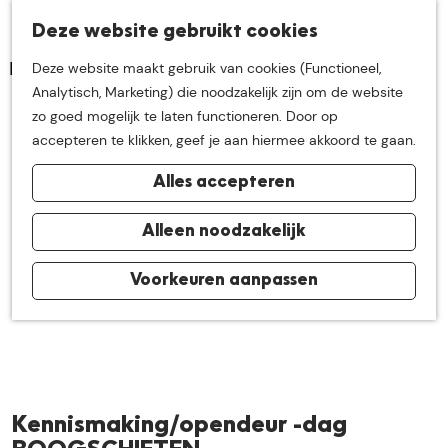
K
Z
Deze website gebruikt cookies
Neem me
vandaag
M
a
o
Deze website maakt gebruik van cookies (Functioneel,
e
a
e
G
Analytisch, Marketing) die noodzakelijk zijn om de website
n
r
k
mee op
een leuke
a
zo goed mogelijk te laten functioneren. Door op
u
t
e
n
accepteren te klikken, geef je aan hiermee akkoord te gaan.
n
a
ontdekkingstocht in
Alles accepteren
a
r
de buurt van
d
Alleen noodzakelijk
e
h
Voorkeuren aanpassen
De Groote Heide
o
m
e
p
a
Kennismaking/opendeur -dag
g