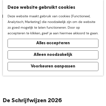
K
Z
Deze website gebruikt cookies
Neem me
vandaag
M
a
o
Deze website maakt gebruik van cookies (Functioneel,
e
a
e
G
Analytisch, Marketing) die noodzakelijk zijn om de website
n
r
k
mee op
een leuke
a
zo goed mogelijk te laten functioneren. Door op
u
t
e
n
accepteren te klikken, geef je aan hiermee akkoord te gaan.
n
a
ontdekkingstocht in
Alles accepteren
a
r
de buurt van
d
Alleen noodzakelijk
e
h
Voorkeuren aanpassen
De Groote Heide
o
m
e
p
a
De Schrijfwijzen 2026
g