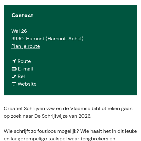
e
Contact
Wal 26
3930
Hamont (Hamont-Achel)
n
Plan je route
a
n
a
Route
a
n
r
E-mail
D
a
a
D
Bel
e
r
a
v
e
Website
S
D
r
a
S
c
e
D
n
c
h
S
e
D
h
Creatief Schrijven vzw en de Vlaamse bibliotheken gaan
r
c
S
e
r
op zoek naar De Schrijfwijze van 2026.
i
h
c
S
i
j
r
h
c
j
Wie schrijft zo foutloos mogelijk? Wie haalt het in dit leuke
f
i
r
h
f
en laagdrempelige taalspel waar tongbrekers en