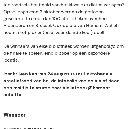
w
j
i
r
w
taalraadsels het beeld van het klassieke dictee verjagen?
i
f
j
i
i
Op vrijdagavond 2 oktober worden de potloden
j
w
f
j
j
gescherpt in meer dan 100 bibliotheken over heel
z
i
w
f
z
Vlaanderen en Brussel. Ook de bib van Hamont-Achel
e
j
i
w
e
neemt met plezier (en al voor de 8de keer) deel!
n
z
j
i
n
2
e
z
j
2
De winnaars van elke bibliotheek worden uitgenodigd om
0
n
e
z
0
de finale te spelen, eind oktober op een bijzondere
2
2
n
e
2
locatie.
6
0
2
n
6
2
0
2
Inschrijven kan van 24 augustus tot 1 oktober via
6
2
0
creatiefschrijven.be, de infobalie van de bib of door
6
2
een mailtje te sturen naar bibliotheek@hamont-
6
achel.be.
Wanneer