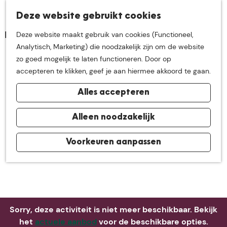
K
Z
Deze website gebruikt cookies
Neem me
vandaag
M
a
o
Deze website maakt gebruik van cookies (Functioneel,
e
a
e
G
Analytisch, Marketing) die noodzakelijk zijn om de website
n
r
k
mee op
een leuke
a
zo goed mogelijk te laten functioneren. Door op
u
t
e
n
accepteren te klikken, geef je aan hiermee akkoord te gaan.
n
a
ontdekkingstocht in
Alles accepteren
a
r
de buurt van
d
Alleen noodzakelijk
e
h
Voorkeuren aanpassen
De Groote Heide
o
m
e
p
a
Sorry, deze activiteit is niet meer beschikbaar. Bekijk
g
het
actuele aanbod
voor de beschikbare opties.