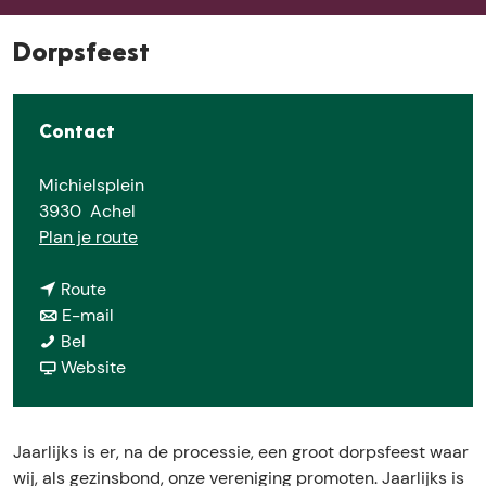
e
Dorpsfeest
Contact
Michielsplein
3930
Achel
n
Plan je route
a
n
a
Route
a
n
r
E-mail
D
a
a
D
Bel
o
r
a
v
o
Website
r
D
r
a
r
p
o
D
n
p
s
r
o
D
s
Jaarlijks is er, na de processie, een groot dorpsfeest waar
f
p
r
o
f
wij, als gezinsbond, onze vereniging promoten. Jaarlijks is