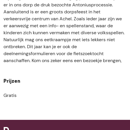
e
s
p
r
e
er in ons dorp de druk bezochte Antoniusprocessie.
e
f
s
p
e
Aansluitend is er een groots dorpsfeest in het
s
e
f
s
s
verkeersvrije centrum van Achel. Zoals ieder jaar zijn we
t
e
e
f
t
er aanwezig met een info- en spellenstand, waar de
s
e
e
kinderen zich kunnen vermaken met diverse volksspellen.
t
s
e
Natuurlijk mag ons eetkraampje met iets lekkers niet
t
s
ontbreken. Dit jaar kan je er ook de
t
deelnemingsformulieren voor de fietszoektocht
aanschaffen. Kom ons zeker eens een bezoekje brengen,
Prijzen
Gratis