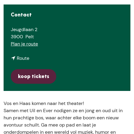
e
Contact
Jeugdlaan 2
3900
Pelt
n
Plan je route
a
n
a
Route
a
r
a
V
koop tickets
r
o
V
s
o
e
s
n
Vos en Haas komen naar het theater!
e
H
Samen met Uil en Ever nodigen ze en jong en oud uit in
n
a
hun prachtige bos, waar achter elke boom een nieuw
H
a
avontuur schuilt. Ga mee op pad en laat je
a
s
onderdompelen in een wereld vol muziek, humor en