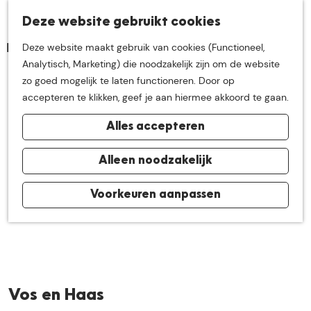
K
Z
Deze website gebruikt cookies
Neem me
vandaag
M
a
o
Deze website maakt gebruik van cookies (Functioneel,
e
a
e
G
Analytisch, Marketing) die noodzakelijk zijn om de website
n
r
k
mee op
een leuke
a
zo goed mogelijk te laten functioneren. Door op
u
t
e
n
accepteren te klikken, geef je aan hiermee akkoord te gaan.
n
a
ontdekkingstocht in
Alles accepteren
a
r
de buurt van
d
Alleen noodzakelijk
e
h
Voorkeuren aanpassen
De Groote Heide
o
m
e
p
a
Vos en Haas
g