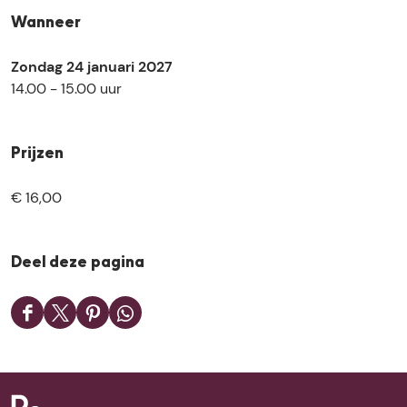
Wanneer
Zondag 24 januari 2027
14.00 - 15.00 uur
Prijzen
€ 16,00
Deel deze pagina
D
D
D
D
e
e
e
e
e
e
e
e
l
l
l
l