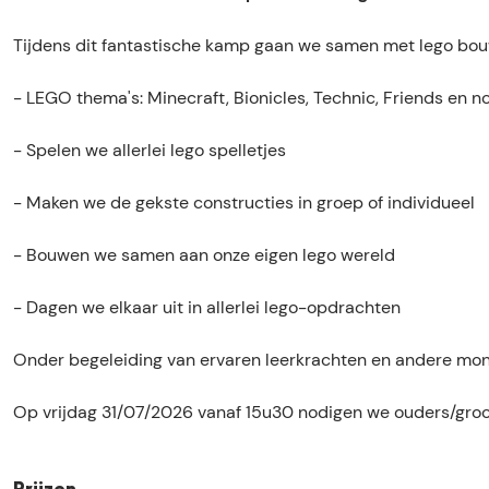
m
k
-
m
p
a
k
p
Tijdens dit fantastische kamp gaan we samen met lego bou
:
m
a
:
F
p
m
F
- LEGO thema's: Minecraft, Bionicles, Technic, Friends en 
U
:
p
U
N
F
:
N
- Spelen we allerlei lego spelletjes
W
U
F
W
I
N
U
I
- Maken we de gekste constructies in groep of individueel
T
W
N
T
H
I
W
H
- Bouwen we samen aan onze eigen lego wereld
B
T
I
B
R
H
T
R
- Dagen we elkaar uit in allerlei lego-opdrachten
I
B
H
I
C
R
B
C
Onder begeleiding van ervaren leerkrachten en andere moni
K
I
R
K
S
C
I
S
Op vrijdag 31/07/2026 vanaf 15u30 nodigen we ouders/groo
A
K
C
A
N
S
K
N
D
A
S
D