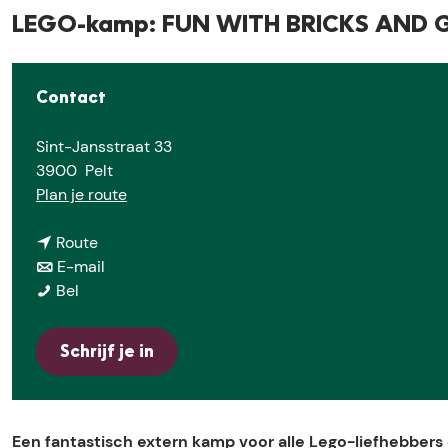
e
LEGO-kamp: FUN WITH BRICKS AND
Contact
Sint-Jansstraat 33
3900
Pelt
n
Plan je route
a
n
a
Route
a
n
r
E-mail
L
a
a
L
Bel
E
r
a
E
G
L
r
G
Schrijf je in
O
E
L
O
-
G
E
-
k
O
G
k
a
-
O
a
Een fantastisch extern kamp voor alle Lego-liefhebbers 