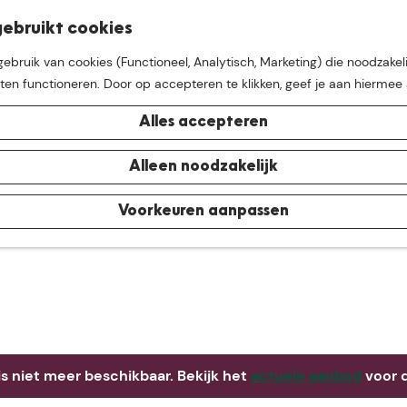
K
Z
ebruikt cookies
M
a
o
bruik van cookies (Functioneel, Analytisch, Marketing) die noodzakeli
e
a
e
aten functioneren. Door op accepteren te klikken, geef je aan hiermee
n
r
k
u
t
e
Alles accepteren
n
e buurt van
De Groote Hei
Alleen noodzakelijk
Voorkeuren aanpassen
 is niet meer beschikbaar. Bekijk het
actuele aanbod
voor d