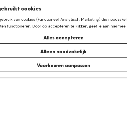
K
Z
ebruikt cookies
M
a
o
bruik van cookies (Functioneel, Analytisch, Marketing) die noodzakeli
e
a
e
aten functioneren. Door op accepteren te klikken, geef je aan hiermee
n
r
k
u
t
e
Alles accepteren
n
e buurt van
De Groote Hei
Alleen noodzakelijk
Voorkeuren aanpassen