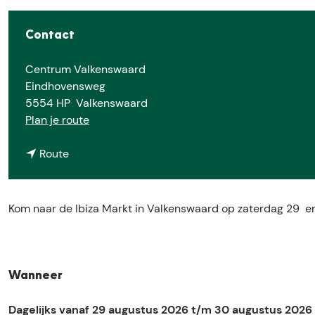
e
Contact
Centrum Valkenswaard
Eindhovensweg
5554 HP
Valkenswaard
n
Plan je route
a
n
a
Route
a
r
a
I
r
b
Kom naar de Ibiza Markt in Valkenswaard op zaterdag 29 e
I
i
b
z
i
a
z
M
Wanneer
a
a
M
r
Dagelijks vanaf 29 augustus 2026 t/m 30 augustus 2026