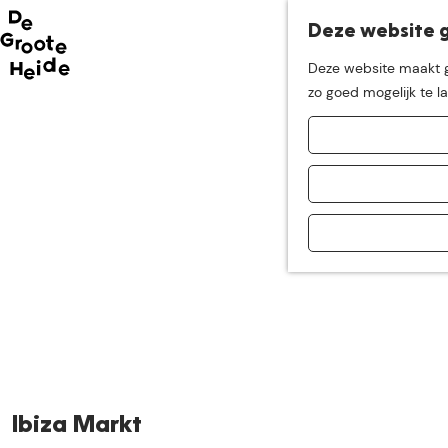
Deze website g
Neem me
vandaag
Deze website maakt ge
G
zo goed mogelijk te l
mee op
een leuke
a
n
a
ontdekkingstocht in d
a
r
d
e
h
o
m
e
p
a
Ibiza Markt
g