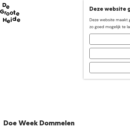
Deze website g
Neem me
vandaag
Deze website maakt ge
G
zo goed mogelijk te l
mee op
een leuke
a
n
a
ontdekkingstocht in d
a
r
d
e
h
o
m
e
p
a
Doe Week Dommelen
g