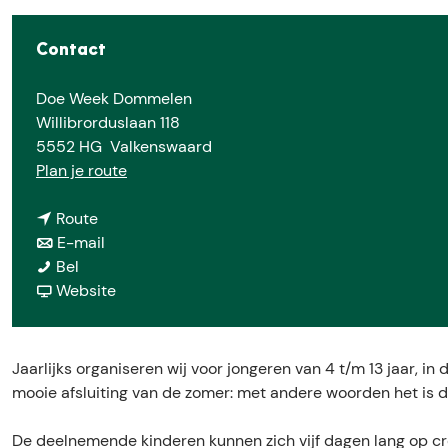
e
Contact
Doe Week Dommelen
Willibrorduslaan 118
5552 HG
Valkenswaard
n
Plan je route
a
n
a
Route
a
n
r
E-mail
D
a
a
D
Bel
o
r
a
v
o
Website
e
D
r
a
e
W
o
D
n
W
e
e
o
D
e
Jaarlijks organiseren wij voor jongeren van 4 t/m 13 jaar, in
e
W
e
o
e
mooie afsluiting van de zomer: met andere woorden het is
k
e
W
e
k
D
e
e
W
D
De deelnemende kinderen kunnen zich vijf dagen lang op cr