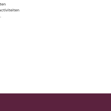
tten
ctiviteiten
.