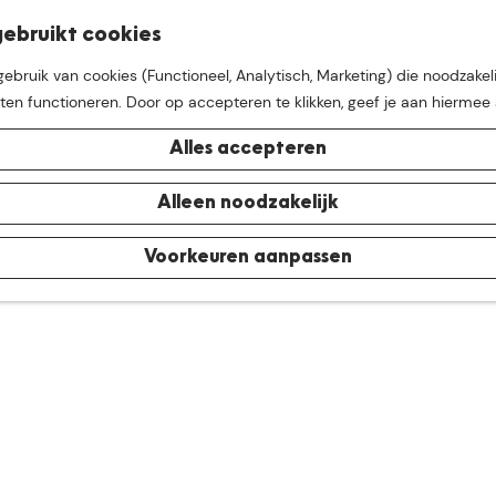
K
Z
ebruikt cookies
M
a
o
bruik van cookies (Functioneel, Analytisch, Marketing) die noodzakeli
e
a
e
aten functioneren. Door op accepteren te klikken, geef je aan hiermee
n
r
k
u
t
e
Alles accepteren
n
e buurt van
De Groote Hei
Alleen noodzakelijk
Voorkeuren aanpassen