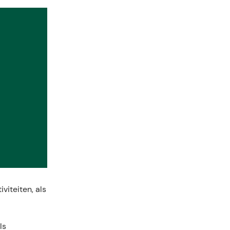
viteiten, als
ls