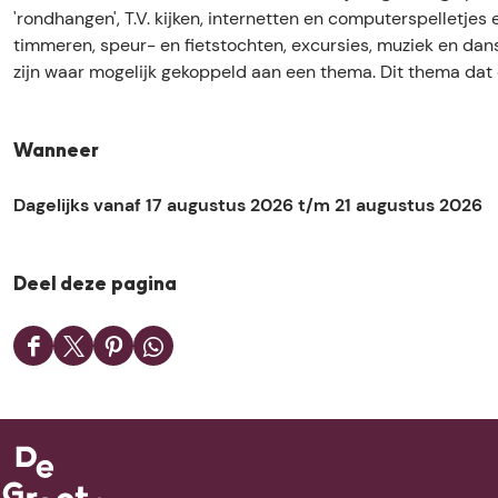
o
k
e
e
o
'rondhangen', T.V. kijken, internetten en computerspelletjes 
m
D
k
e
m
timmeren, speur- en fietstochten, excursies, muziek en dans
m
o
D
k
m
zijn waar mogelijk gekoppeld aan een thema. Dit thema dat d
e
m
o
D
e
l
m
m
o
l
e
e
m
m
e
Wanneer
n
l
e
m
n
e
l
e
Dagelijks vanaf 17 augustus 2026 t/m 21 augustus 2026
n
e
l
n
e
n
Deel deze pagina
D
D
D
D
e
e
e
e
e
e
e
e
l
l
l
l
d
d
d
d
e
e
e
e