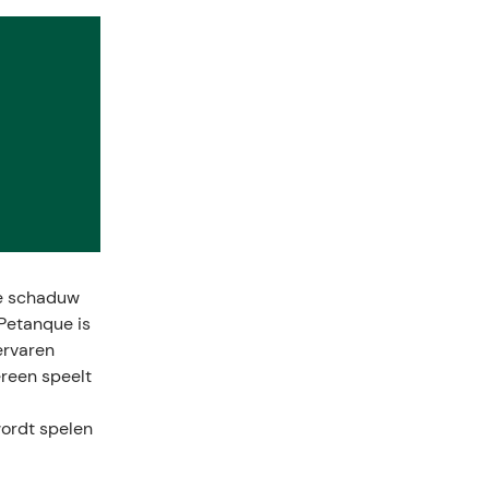
de schaduw
.Petanque is
ervaren
ereen speelt
wordt spelen