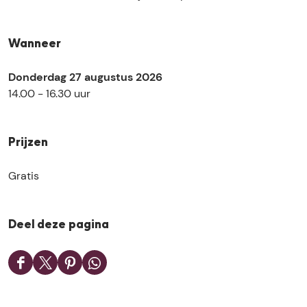
e
n
i
A
n
c
Wanneer
A
h
c
e
Donderdag 27 augustus 2026
h
l
14.00 - 16.30 uur
e
l
Prijzen
Gratis
Deel deze pagina
D
D
D
D
e
e
e
e
e
e
e
e