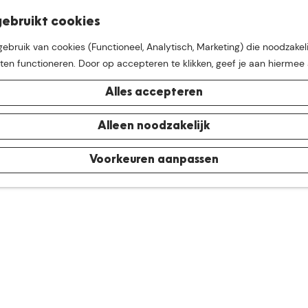
K
Z
ebruikt cookies
M
a
o
bruik van cookies (Functioneel, Analytisch, Marketing) die noodzakeli
e
a
e
aten functioneren. Door op accepteren te klikken, geef je aan hiermee
n
r
k
u
t
e
Alles accepteren
n
e buurt van
De Groote Hei
Alleen noodzakelijk
Voorkeuren aanpassen