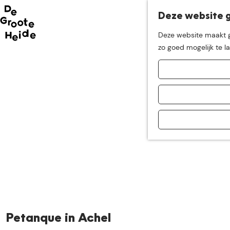
Deze website g
Neem me
vandaag
Deze website maakt ge
G
zo goed mogelijk te l
mee op
een leuke
a
n
a
ontdekkingstocht in d
a
r
d
e
h
o
m
e
p
a
Petanque in Achel
g