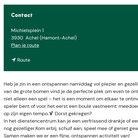
e
Contact
Michielsplein 1
3930
Achel (Hamont-Achel)
n
Plan je route
a
n
a
Route
a
r
a
P
r
e
Heb je zin in een ontspannen namiddag vol plezier en geze
P
t
van de grote bomen vind je de perfecte plek om even te ont
e
a
niet alleen een spel – het is een moment om elkaar te ontm
t
n
speler bent of voor het eerst een boule vastneemt: meedoen i
a
q
op zijn eigen tempo.🍹 Dorst gekregen?
n
u
In het dienstencentrum kan je een verfrissend drankje of e
q
e
nog gezelliger.Kom erbij, schuif aan, speel mee of geniet ge
u
i
Samen maken we er een fijne, ontspannen activiteit van!