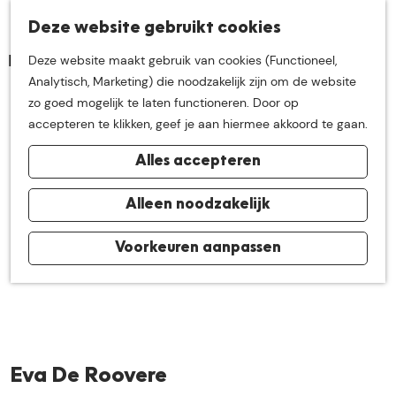
K
Z
Deze website gebruikt cookies
Neem me
vandaag
M
a
o
Deze website maakt gebruik van cookies (Functioneel,
e
a
e
G
Analytisch, Marketing) die noodzakelijk zijn om de website
n
r
k
mee op
een leuke
a
zo goed mogelijk te laten functioneren. Door op
u
t
e
n
accepteren te klikken, geef je aan hiermee akkoord te gaan.
n
a
ontdekkingstocht in
Alles accepteren
a
r
de buurt van
d
Alleen noodzakelijk
e
h
Voorkeuren aanpassen
De Groote Heide
o
m
e
p
a
Eva De Roovere
g