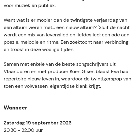
o
e
voor muziek én publiek.
v
r
e
e
Want wat is er mooier dan de twintigste verjaardag van
r
een album vieren met… een nieuw album? 'Sluit de nacht'
e
wordt een mix van levenslied en liefdeslied: een ode aan
poëzie, melodie en ritme. Een zoektocht naar verbinding
en troost in deze woelige tijden.
Samen met enkele van de beste songschrijvers uit
Vlaanderen en met producer Koen Gisen blaast Eva haar
repertoire nieuw leven in, waardoor de twintigerspop van
toen een volwassen, eigentijdse klank krijgt.
Wanneer
Zaterdag 19 september 2026
20.30 - 22.00 uur