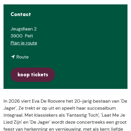
e
Contact
Jeugdlaan 2
3900
Pelt
n
Plan je route
a
n
a
Route
a
r
a
E
koop tickets
r
v
E
a
v
D
a
e
In 2026 viert Eva De Roovere het 20-jarig bestaan van 'De
D
R
Jager'. Ze trekt er op uit en speelt haar succesalbum
e
o
integraal. Met klassiekers als 'Fantastig Toch', 'Laat Me Je
R
o
Lied Zijn' en 'De Jager' wordt deze concertreeks een groot
o
v
feest van herkenning en vernieuwing, met als kern: liefde