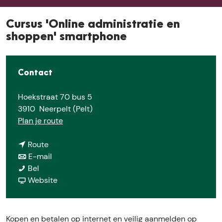
e
Cursus 'Online administratie en
shoppen' smartphone
Contact
Hoekstraat 70 bus 5
3910
Neerpelt (Pelt)
n
Plan je route
a
n
a
Route
a
n
r
E-mail
C
a
a
C
Bel
u
r
a
v
u
Website
r
C
r
a
r
s
u
C
n
s
u
r
u
C
u
Kopen en betalen op internet en veilig aanmelden op