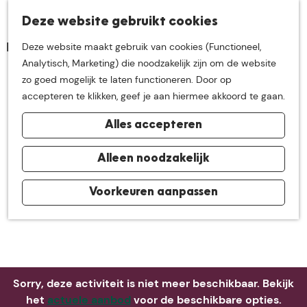
K
Z
Deze website gebruikt cookies
Neem me
vandaag
M
a
o
Deze website maakt gebruik van cookies (Functioneel,
e
a
e
G
Analytisch, Marketing) die noodzakelijk zijn om de website
n
r
k
mee op
een leuke
a
zo goed mogelijk te laten functioneren. Door op
u
t
e
n
accepteren te klikken, geef je aan hiermee akkoord te gaan.
n
a
ontdekkingstocht in
Alles accepteren
a
r
de buurt van
d
Alleen noodzakelijk
e
h
Voorkeuren aanpassen
De Groote Heide
o
m
e
p
a
Sorry, deze activiteit is niet meer beschikbaar. Bekijk
g
het
actuele aanbod
voor de beschikbare opties.