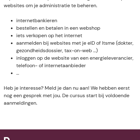
s
s
r
u
s
websites om je administratie te beheren.
'
u
s
r
'
O
s
u
s
O
internetbankieren
n
'
s
u
n
bestellen en betalen in een webshop
l
O
'
s
l
iets verkopen op het internet
i
n
O
'
i
aanmelden bij websites met je eID of Itsme (dokter,
n
l
n
O
n
gezondheidsdossier, tax-on-web …)
e
i
l
n
e
inloggen op de website van een energieleverancier,
a
n
i
l
a
telefoon- of internetaanbieder
d
e
n
i
d
...
m
a
e
n
m
i
d
a
e
i
Heb je interesse? Meld je dan nu aan! We hebben eerst
n
m
d
a
n
nog een gesprek met jou. De cursus start bij voldoende
i
i
m
d
i
aanmeldingen.
s
n
i
m
s
t
i
n
i
t
r
s
i
n
r
a
t
s
i
a
t
r
t
s
t