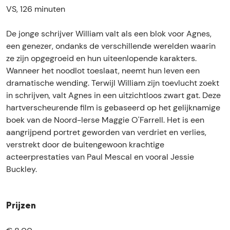
e
n
n
-
VS, 126 minuten
t
e
e
C
-
t
t
h
De jonge schrijver William valt als een blok voor Agnes,
C
-
-
l
een genezer, ondanks de verschillende werelden waarin
h
C
C
o
ze zijn opgegroeid en hun uiteenlopende karakters.
l
h
h
e
Wanneer het noodlot toeslaat, neemt hun leven een
o
l
l
Z
dramatische wending. Terwijl William zijn toevlucht zoekt
e
o
o
h
in schrijven, valt Agnes in een uitzichtloos zwart gat. Deze
Z
e
e
a
hartverscheurende film is gebaseerd op het gelijknamige
h
Z
Z
o
boek van de Noord-Ierse Maggie O'Farrell. Het is een
a
h
h
aangrijpend portret geworden van verdriet en verlies,
o
a
a
verstrekt door de buitengewoon krachtige
o
o
acteerprestaties van Paul Mescal en vooral Jessie
Buckley.
Prijzen