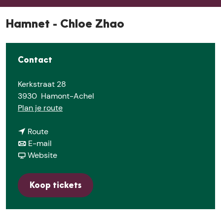
e
Hamnet - Chloe Zhao
Contact
Kerkstraat 28
3930
Hamont-Achel
n
Plan je route
a
n
a
Route
a
n
r
E-mail
a
a
v
H
Website
r
a
a
a
H
r
n
m
Koop tickets
a
H
H
n
m
a
a
e
n
m
m
t