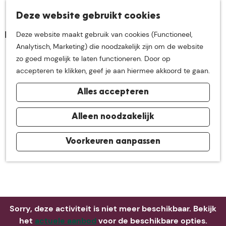
K
Z
Deze website gebruikt cookies
Neem me
vandaag
M
a
o
Deze website maakt gebruik van cookies (Functioneel,
e
a
e
G
Analytisch, Marketing) die noodzakelijk zijn om de website
n
r
k
mee op
een leuke
a
zo goed mogelijk te laten functioneren. Door op
u
t
e
n
accepteren te klikken, geef je aan hiermee akkoord te gaan.
n
a
ontdekkingstocht in
Alles accepteren
a
r
de buurt van
d
Alleen noodzakelijk
e
h
Voorkeuren aanpassen
De Groote Heide
o
m
e
p
a
Sorry, deze activiteit is niet meer beschikbaar. Bekijk
g
het
actuele aanbod
voor de beschikbare opties.