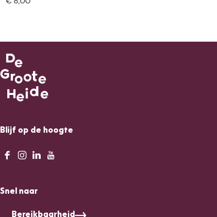
€ 8,00
Blijf op de hoogte
F
I
L
Y
a
n
i
o
c
s
n
u
Snel naar
e
t
k
T
b
a
e
u
Bereikbaarheid