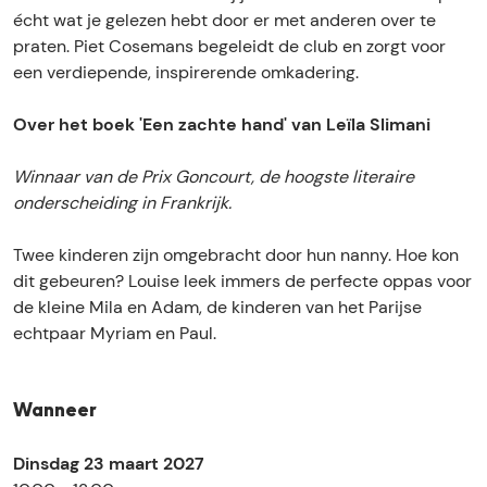
O
u
l
O
écht wat je gelezen hebt door er met anderen over te
c
b
u
c
praten. Piet Cosemans begeleidt de club en zorgt voor
h
O
b
h
een verdiepende, inspirerende omkadering.
t
c
O
t
e
h
c
e
Over het boek 'Een zachte hand' van Leïla Slimani
n
t
h
n
d
e
t
d
Winnaar van de Prix Goncourt, de hoogste literaire
d
n
e
d
onderscheiding in Frankrijk.
a
d
n
a
u
d
d
u
Twee kinderen zijn omgebracht door hun nanny. Hoe kon
w
a
d
w
dit gebeuren? Louise leek immers de perfecte oppas voor
-
u
a
-
de kleine Mila en Adam, de kinderen van het Parijse
'
w
u
'
echtpaar Myriam en Paul.
E
-
w
E
e
'
-
e
n
E
'
n
Wanneer
z
e
E
z
a
n
e
a
Dinsdag 23 maart 2027
c
z
n
c