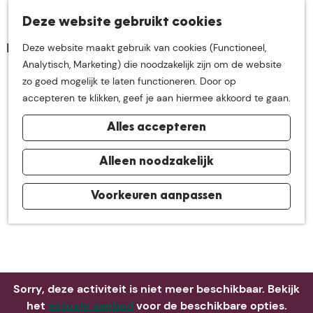
K
Z
Deze website gebruikt cookies
Neem me
vandaag
M
a
o
Deze website maakt gebruik van cookies (Functioneel,
e
a
e
G
Analytisch, Marketing) die noodzakelijk zijn om de website
n
r
k
mee op
een leuke
a
zo goed mogelijk te laten functioneren. Door op
u
t
e
n
accepteren te klikken, geef je aan hiermee akkoord te gaan.
n
a
ontdekkingstocht in
Alles accepteren
a
r
de buurt van
d
Alleen noodzakelijk
e
h
Voorkeuren aanpassen
De Groote Heide
o
m
e
p
a
Sorry, deze activiteit is niet meer beschikbaar. Bekijk
g
het
actuele aanbod
voor de beschikbare opties.