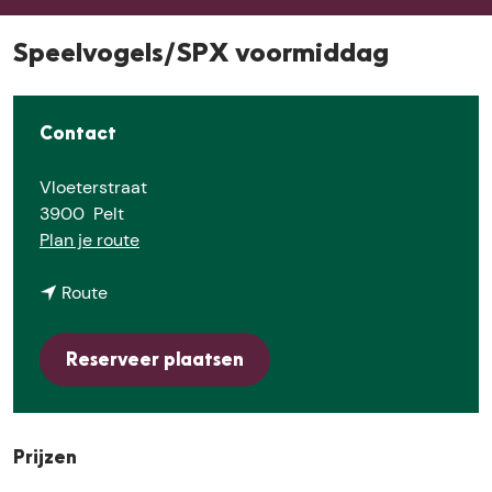
e
Speelvogels/SPX voormiddag
Contact
Vloeterstraat
3900
Pelt
n
Plan je route
a
n
a
Route
a
r
a
S
Reserveer plaatsen
r
p
S
e
p
e
e
l
Prijzen
e
v