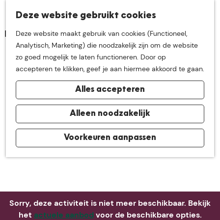
K
Z
Deze website gebruikt cookies
Neem me
vandaag
M
a
o
Deze website maakt gebruik van cookies (Functioneel,
e
a
e
G
Analytisch, Marketing) die noodzakelijk zijn om de website
n
r
k
mee op
een leuke
a
zo goed mogelijk te laten functioneren. Door op
u
t
e
n
accepteren te klikken, geef je aan hiermee akkoord te gaan.
n
a
ontdekkingstocht in
Alles accepteren
a
r
de buurt van
d
Alleen noodzakelijk
e
h
Voorkeuren aanpassen
De Groote Heide
o
m
e
p
a
Sorry, deze activiteit is niet meer beschikbaar. Bekijk
g
het
actuele aanbod
voor de beschikbare opties.