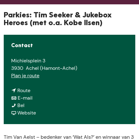
e
Parkies: Tim Seeker & Jukebox
Heroes (met o.a. Kobe Ilsen)
Contact
Michielsplein 3
3930
Achel (Hamont-Achel)
n
Plan je route
a
n
a
Route
a
n
r
E-mail
P
a
a
P
Bel
a
r
a
v
a
Website
r
P
r
a
r
k
a
P
n
k
i
r
a
P
i
Tim Van Aelst – bedenker van ‘Wat Als?’ en winnaar van 3