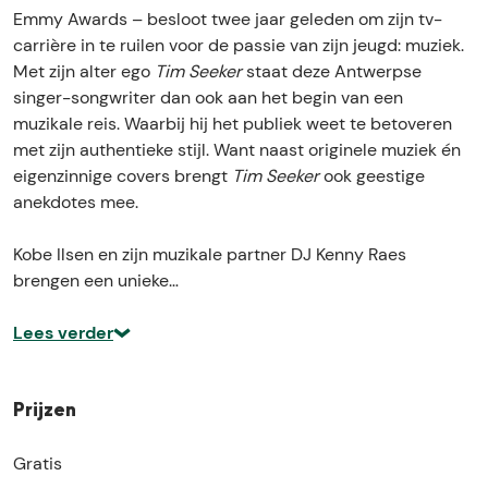
e
k
r
a
e
Emmy Awards – besloot twee jaar geleden om zijn tv-
s
i
k
r
s
carrière in te ruilen voor de passie van zijn jeugd: muziek.
:
e
i
k
:
Met zijn alter ego
Tim Seeker
staat deze Antwerpse
T
s
e
i
T
singer-songwriter dan ook aan het begin van een
i
:
s
e
i
muzikale reis. Waarbij hij het publiek weet te betoveren
m
T
:
s
m
met zijn authentieke stijl. Want naast originele muziek én
S
i
T
:
S
eigenzinnige covers brengt
Tim Seeker
ook geestige
e
m
i
T
e
anekdotes mee.
e
S
m
i
e
k
e
S
m
k
Kobe Ilsen en zijn muzikale partner DJ Kenny Raes
e
e
e
S
e
brengen een unieke…
r
k
e
e
r
&
e
k
e
&
Lees verder
J
r
e
k
J
u
&
r
e
u
k
J
&
r
k
Prijzen
e
u
J
&
e
b
k
u
J
b
Gratis
o
e
k
u
o