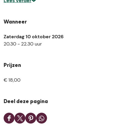
Lees verder
Wanneer
Zaterdag 10 oktober 2026
20.30 - 22.30 uur
Prijzen
€ 18,00
Deel deze pagina
D
D
D
D
e
e
e
e