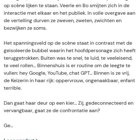
a
t
op scène lijken te staan. Veerle en Bo smijten zich in de
e
e
interactie met elkaar en het publiek. In volle overgave aan
t
n
de vertelling durven ze zweven, zweten, zwichten en
e
s
bezwijken ze soms.
n
&
s
B
Het spanningsveld op de scène staat in contrast met de
&
o
geïsoleerde bubbel waarin het hoofdpersonage zich heeft
B
S
teruggetrokken. Buiten was te snel, te luid, te veeleisend,
o
p
te veel rollen... Binnenshuis is er routine om de leegte te
S
a
vullen: hey Google, YouTube, chat GPT... Binnen is ze vrij,
p
e
de Keizerin in haar rijk: oppervrouw, ongenaakbaar, enfant
a
n
terrible.
e
c
n
Dan gaat haar deur op een kier... Zij, gedeconnecteerd en
c
vervangbaar, gaat ze de confrontatie aan?
Ge…