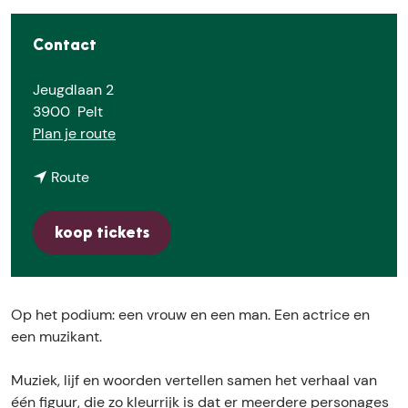
e
Contact
Jeugdlaan 2
3900
Pelt
n
Plan je route
a
n
a
Route
a
r
a
V
koop tickets
r
e
V
e
e
r
e
l
Op het podium: een vrouw en een man. Een actrice en
r
e
een muzikant.
l
B
e
a
Muziek, lijf en woorden vertellen samen het verhaal van
B
e
één figuur, die zo kleurrijk is dat er meerdere personages