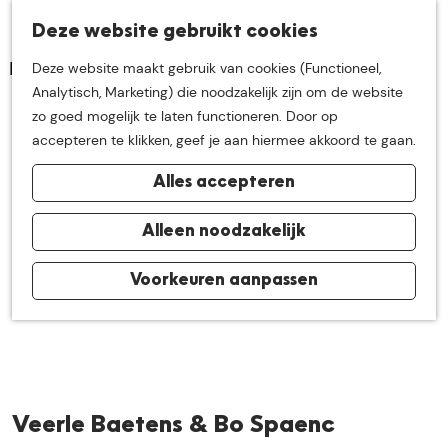
K
Z
Deze website gebruikt cookies
Neem me
vandaag
M
a
o
Deze website maakt gebruik van cookies (Functioneel,
e
a
e
G
Analytisch, Marketing) die noodzakelijk zijn om de website
n
r
k
mee op
een leuke
a
zo goed mogelijk te laten functioneren. Door op
u
t
e
n
accepteren te klikken, geef je aan hiermee akkoord te gaan.
n
a
ontdekkingstocht in
Alles accepteren
a
r
de buurt van
d
Alleen noodzakelijk
e
h
Voorkeuren aanpassen
De Groote Heide
o
m
e
p
a
Veerle Baetens & Bo Spaenc
g