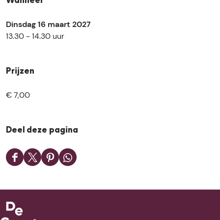
Wanneer
Dinsdag 16 maart 2027
13.30 - 14.30 uur
Prijzen
€ 7,00
Deel deze pagina
D
D
D
D
e
e
e
e
e
e
e
e
l
l
l
l
d
d
d
d