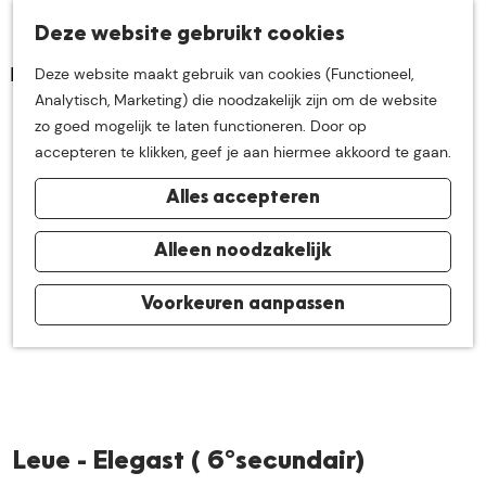
K
Z
Deze website gebruikt cookies
Neem me
vandaag
M
a
o
Deze website maakt gebruik van cookies (Functioneel,
e
a
e
G
Analytisch, Marketing) die noodzakelijk zijn om de website
n
r
k
mee op
een leuke
a
zo goed mogelijk te laten functioneren. Door op
u
t
e
n
accepteren te klikken, geef je aan hiermee akkoord te gaan.
n
a
ontdekkingstocht in
Alles accepteren
a
r
de buurt van
d
Alleen noodzakelijk
e
h
Voorkeuren aanpassen
De Groote Heide
o
m
e
p
a
Leue - Elegast ( 6°secundair)
g