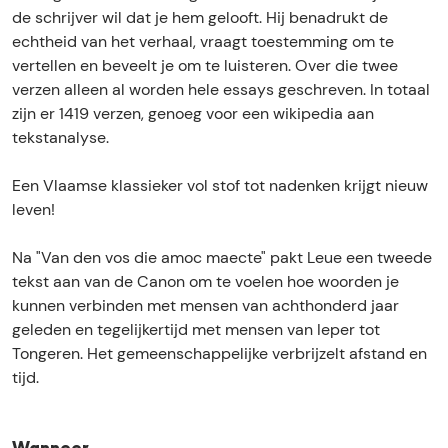
e
a
de schrijver wil dat je hem gelooft. Hij benadrukt de
g
s
echtheid van het verhaal, vraagt toestemming om te
a
t
vertellen en beveelt je om te luisteren. Over die twee
s
(
verzen alleen al worden hele essays geschreven. In totaal
t
6
zijn er 1419 verzen, genoeg voor een wikipedia aan
(
°
tekstanalyse.
6
s
°
e
Een Vlaamse klassieker vol stof tot nadenken krijgt nieuw
s
c
leven!
e
u
c
n
Na "Van den vos die amoc maecte" pakt Leue een tweede
u
d
tekst aan van de Canon om te voelen hoe woorden je
n
a
kunnen verbinden met mensen van achthonderd jaar
d
i
geleden en tegelijkertijd met mensen van Ieper tot
a
r
Tongeren. Het gemeenschappelijke verbrijzelt afstand en
i
)
tijd.
r
)