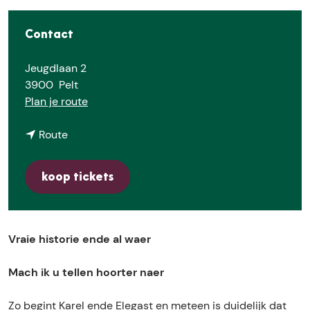
e
Contact
Jeugdlaan 2
3900
Pelt
n
Plan je route
a
n
a
Route
a
r
a
L
koop tickets
r
e
L
u
e
e
u
-
Vraie historie ende al waer
e
E
-
l
Mach ik u tellen hoorter naer
E
e
l
g
Zo begint Karel ende Elegast en meteen is duidelijk dat