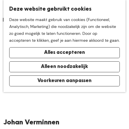
K
Z
Deze website gebruikt cookies
Neem me
vandaag
M
a
o
Deze website maakt gebruik van cookies (Functioneel,
e
a
e
G
Analytisch, Marketing) die noodzakelijk zijn om de website
n
r
k
mee op
een leuke
a
zo goed mogelijk te laten functioneren. Door op
u
t
e
n
accepteren te klikken, geef je aan hiermee akkoord te gaan.
n
a
ontdekkingstocht in
Alles accepteren
a
r
de buurt van
d
Alleen noodzakelijk
e
h
Voorkeuren aanpassen
De Groote Heide
o
m
e
p
a
Johan Verminnen
g