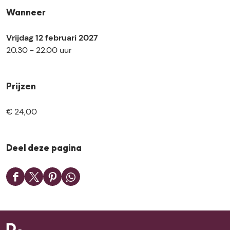
Wanneer
Vrijdag 12 februari 2027
20.30 - 22.00 uur
Prijzen
€ 24,00
Deel deze pagina
D
D
D
D
e
e
e
e
e
e
e
e
l
l
l
l