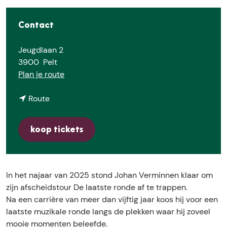
e
Contact
Jeugdlaan 2
3900
Pelt
n
Plan je route
a
n
a
Route
a
r
a
J
koop tickets
r
o
J
h
o
a
h
n
In het najaar van 2025 stond Johan Verminnen klaar om
a
V
zijn afscheidstour De laatste ronde af te trappen.
n
e
Na een carrière van meer dan vijftig jaar koos hij voor een
V
r
laatste muzikale ronde langs de plekken waar hij zoveel
e
m
mooie momenten beleefde.