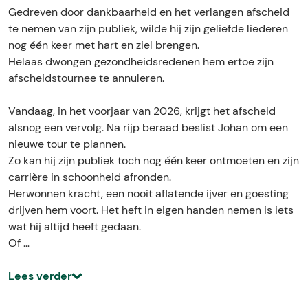
r
i
Gedreven door dankbaarheid en het verlangen afscheid
m
n
te nemen van zijn publiek, wilde hij zijn geliefde liederen
i
n
nog één keer met hart en ziel brengen.
n
e
Helaas dwongen gezondheidsredenen hem ertoe zijn
n
n
afscheidstournee te annuleren.
e
n
Vandaag, in het voorjaar van 2026, krijgt het afscheid
alsnog een vervolg. Na rijp beraad beslist Johan om een
nieuwe tour te plannen.
Zo kan hij zijn publiek toch nog één keer ontmoeten en zijn
carrière in schoonheid afronden.
Herwonnen kracht, een nooit aflatende ijver en goesting
drijven hem voort. Het heft in eigen handen nemen is iets
wat hij altijd heeft gedaan.
Of …
Lees verder