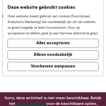
K
Z
Deze website gebruikt cookies
Neem me
vandaag
M
a
o
Deze website maakt gebruik van cookies (Functioneel,
e
a
e
G
Analytisch, Marketing) die noodzakelijk zijn om de website
n
r
k
mee op
een leuke
a
zo goed mogelijk te laten functioneren. Door op
u
t
e
n
accepteren te klikken, geef je aan hiermee akkoord te gaan.
n
a
ontdekkingstocht in
Alles accepteren
a
r
de buurt van
d
Alleen noodzakelijk
e
h
Voorkeuren aanpassen
De Groote Heide
o
m
e
p
a
Sorry, deze activiteit is niet meer beschikbaar. Bekijk
g
het
actuele aanbod
voor de beschikbare opties.