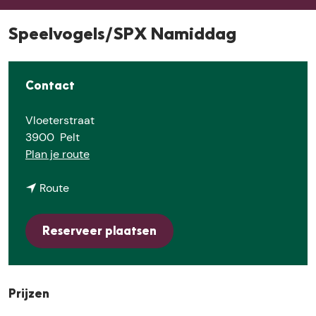
e
Speelvogels/SPX Namiddag
Contact
Vloeterstraat
3900
Pelt
n
Plan je route
a
n
a
Route
a
r
a
S
Reserveer plaatsen
r
p
S
e
p
e
e
l
Prijzen
e
v