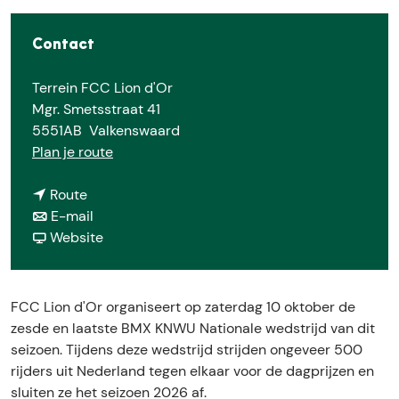
e
Contact
Terrein FCC Lion d'Or
Mgr. Smetsstraat 41
5551AB
Valkenswaard
n
Plan je route
a
n
a
Route
a
n
r
E-mail
a
a
v
K
Website
r
a
a
N
K
r
n
W
N
K
K
U
FCC Lion d'Or organiseert op zaterdag 10 oktober de
W
N
N
B
zesde en laatste BMX KNWU Nationale wedstrijd van dit
U
W
W
M
seizoen. Tijdens deze wedstrijd strijden ongeveer 500
B
U
U
X
rijders uit Nederland tegen elkaar voor de dagprijzen en
M
B
B
N
sluiten ze het seizoen 2026 af.