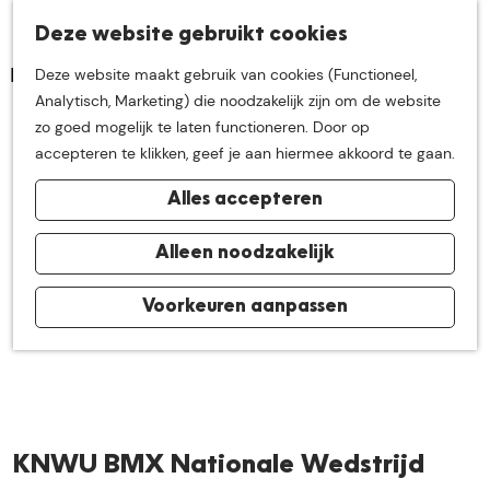
K
Z
Deze website gebruikt cookies
Neem me
vandaag
M
a
o
Deze website maakt gebruik van cookies (Functioneel,
e
a
e
G
Analytisch, Marketing) die noodzakelijk zijn om de website
n
r
k
mee op
een leuke
a
zo goed mogelijk te laten functioneren. Door op
u
t
e
n
accepteren te klikken, geef je aan hiermee akkoord te gaan.
n
a
ontdekkingstocht in
Alles accepteren
a
r
de buurt van
d
Alleen noodzakelijk
e
h
Voorkeuren aanpassen
De Groote Heide
o
m
e
p
a
KNWU BMX Nationale Wedstrijd
g