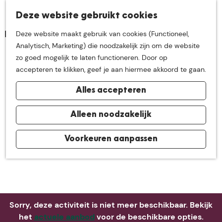
K
Z
Deze website gebruikt cookies
Neem me
vandaag
M
a
o
Deze website maakt gebruik van cookies (Functioneel,
e
a
e
G
Analytisch, Marketing) die noodzakelijk zijn om de website
n
r
k
mee op
een leuke
a
zo goed mogelijk te laten functioneren. Door op
u
t
e
n
accepteren te klikken, geef je aan hiermee akkoord te gaan.
n
a
ontdekkingstocht in
Alles accepteren
a
r
de buurt van
d
Alleen noodzakelijk
e
h
Voorkeuren aanpassen
De Groote Heide
o
m
e
p
a
Sorry, deze activiteit is niet meer beschikbaar. Bekijk
g
het
actuele aanbod
voor de beschikbare opties.