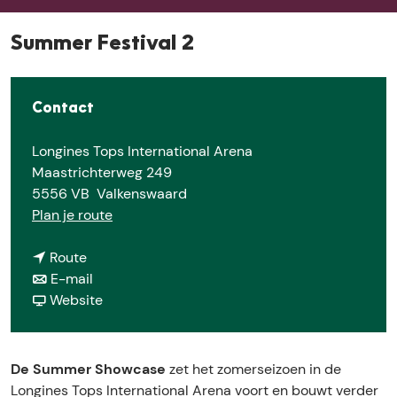
e
Summer Festival 2
Contact
Longines Tops International Arena
Maastrichterweg 249
5556 VB
Valkenswaard
n
Plan je route
a
n
a
Route
a
n
r
E-mail
a
a
v
S
Website
r
a
a
u
S
r
n
m
u
S
S
m
De Summer Showcase
zet het zomerseizoen in de
m
u
u
e
Longines Tops International Arena voort en bouwt verder