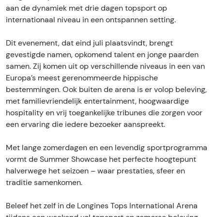
m
m
m
r
aan de dynamiek met drie dagen topsport op
e
m
m
F
internationaal niveau in een ontspannen setting.
r
e
e
e
F
r
r
s
Dit evenement, dat eind juli plaatsvindt, brengt
e
F
F
t
gevestigde namen, opkomend talent en jonge paarden
s
e
e
i
samen. Zij komen uit op verschillende niveaus in een van
t
s
s
v
Europa’s meest gerenommeerde hippische
i
t
t
a
bestemmingen. Ook buiten de arena is er volop beleving,
v
i
i
l
met familievriendelijk entertainment, hoogwaardige
a
v
v
2
hospitality en vrij toegankelijke tribunes die zorgen voor
l
a
a
een ervaring die iedere bezoeker aanspreekt.
2
l
l
2
2
Met lange zomerdagen en een levendig sportprogramma
vormt de Summer Showcase het perfecte hoogtepunt
halverwege het seizoen – waar prestaties, sfeer en
traditie samenkomen.
Beleef het zelf in de Longines Tops International Arena