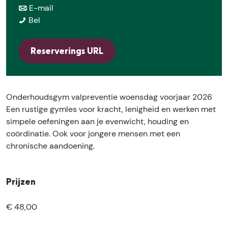
e
a
n
r
E-mail
O
a
a
O
Bel
n
r
a
n
d
O
r
d
Reserverings URL
e
n
O
e
r
d
n
r
h
e
d
h
o
r
e
o
Onderhoudsgym valpreventie woensdag voorjaar 2026
u
h
r
u
Een rustige gymles voor kracht, lenigheid en werken met
d
o
h
d
simpele oefeningen aan je evenwicht, houding en
s
u
o
s
coördinatie. Ook voor jongere mensen met een
g
d
u
g
chronische aandoening.
y
s
d
y
m
g
s
m
v
y
g
v
Prijzen
a
m
y
a
l
v
m
l
€ 48,00
p
a
v
p
r
l
a
r