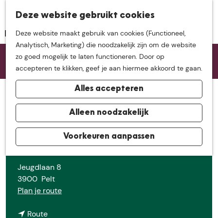
K
Z
Deze website gebruikt cookies
Neem me
vandaag
M
a
o
Deze website maakt gebruik van cookies (Functioneel,
e
a
e
G
Analytisch, Marketing) die noodzakelijk zijn om de website
n
r
k
mee op
een leuke
Sorry, deze activiteit is niet meer beschikbaar. Bekijk
a
zo goed mogelijk te laten functioneren. Door op
u
t
e
het
actuele aanbod
voor de beschikbare opties.
n
accepteren te klikken, geef je aan hiermee akkoord te gaan.
n
a
ontdekkingstocht in
Alles accepteren
a
Onderhoudsgym valpreventie
r
de buurt van
woensdag voorjaar 2026
d
Alleen noodzakelijk
e
h
Voorkeuren aanpassen
De Groote Heide
Contact
o
m
Jeugdlaan 8
e
3900
Pelt
p
n
Plan je route
a
a
g
n
a
Route