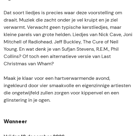
n
t
a
i
Dat soort liedjes is precies waar deze voorstelling om
t
v
draait. Muziek die zacht onder je vel kruipt en je ziel
i
e
verwarmt. Verwacht geen typische kerstliedjes, maar
v
X
kleine parels van grote helden. Liedjes van Nick Cave, Joni
e
m
Mitchell of Radiohead. Jeff Buckley, The Cure of Neil
X
a
Young. En wat denk je van Sufjan Stevens, R.E.M., Phil
m
s
Collins? Of toch een alternatieve versie van Last
a
Christmas van Wham?
s
Maak je klaar voor een hartverwarmende avond,
ingekleurd door vier smaakvolle en eigenzinnige artiesten
die ongetwijfeld zullen zorgen voor kippenvel en een
glinstering in je ogen.
Wanneer