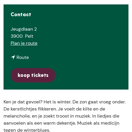
e
Contact
Jeugdlaan 2
3900
Pelt
n
Plan je route
a
n
a
Route
a
r
a
A
koop tickets
r
n
A
A
n
l
A
t
Ken je dat gevoel? Het is winter. De zon gaat vroeg onder.
l
e
De kerstlichtjes flikkeren. Je voelt de kilte en de
t
r
melancholie, en je zoekt troost in muziek. In liedjes die
e
n
aanvoelen als een warm dekentje. Muziek als medicijn
r
a
tegen de winterblues.