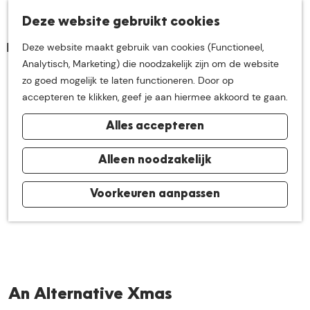
K
Z
Deze website gebruikt cookies
Neem me
vandaag
M
a
o
Deze website maakt gebruik van cookies (Functioneel,
e
a
e
G
Analytisch, Marketing) die noodzakelijk zijn om de website
n
r
k
mee op
een leuke
a
zo goed mogelijk te laten functioneren. Door op
u
t
e
n
accepteren te klikken, geef je aan hiermee akkoord te gaan.
n
a
ontdekkingstocht in
Alles accepteren
a
r
de buurt van
d
Alleen noodzakelijk
e
h
Voorkeuren aanpassen
De Groote Heide
o
m
e
p
a
An Alternative Xmas
g