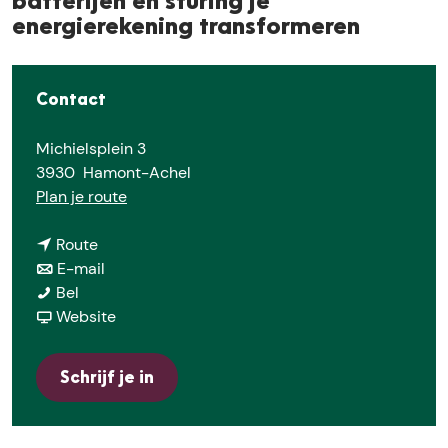
e
batterijen en sturing je
energierekening transformeren
Contact
Michielsplein 3
3930
Hamont-Achel
n
Plan je route
a
n
a
Route
a
n
r
E-mail
S
a
a
S
Bel
l
r
a
v
l
Website
i
S
r
a
i
m
l
S
n
m
Schrijf je in
m
i
l
S
m
e
m
i
l
e
e
m
m
i
e