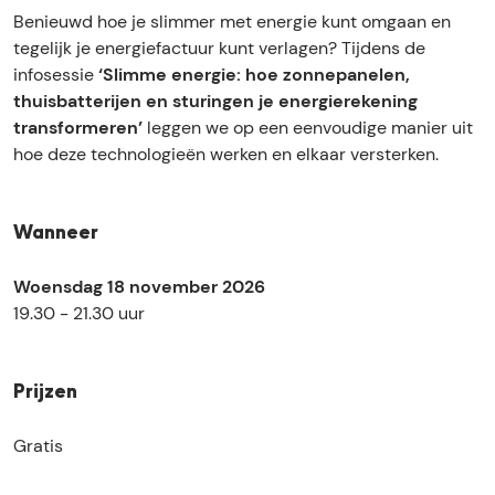
n
e
m
m
n
Benieuwd hoe je slimmer met energie kunt omgaan en
e
e
e
m
e
tegelijk je energiefactuur kunt verlagen? Tijdens de
r
n
e
e
r
infosessie
‘Slimme energie: hoe zonnepanelen,
g
e
n
e
g
thuisbatterijen en sturingen je energierekening
i
r
e
n
i
transformeren’
leggen we op een eenvoudige manier uit
e
g
r
e
e
hoe deze technologieën werken en elkaar versterken.
:
i
g
r
:
h
e
i
g
h
o
:
e
i
o
Wanneer
e
h
:
e
e
z
o
h
:
z
Woensdag 18 november 2026
o
e
o
h
o
19.30 - 21.30 uur
n
z
e
o
n
n
o
z
e
n
e
n
o
z
e
Prijzen
p
n
n
o
p
a
e
n
n
a
Gratis
n
p
e
n
n
e
a
p
e
e