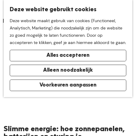
K
Z
Deze website gebruikt cookies
Neem me
vandaag
M
a
o
Deze website maakt gebruik van cookies (Functioneel,
e
a
e
G
Analytisch, Marketing) die noodzakelijk zijn om de website
n
r
k
mee op
een leuke
a
zo goed mogelijk te laten functioneren. Door op
u
t
e
n
accepteren te klikken, geef je aan hiermee akkoord te gaan.
n
a
ontdekkingstocht in
Alles accepteren
a
r
de buurt van
d
Alleen noodzakelijk
e
h
Voorkeuren aanpassen
De Groote Heide
o
m
e
p
a
Slimme energie: hoe zonnepanelen,
g