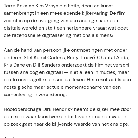
v
o
r
T
v
Terry Beks en Kim Vreys die fictie, docu en kunst
é
u
o
r
é
samenbrengt in een meeslepende kijkervaring. De film
:
v
u
o
:
zoomt in op de overgang van een analoge naar een
A
é
v
u
A
digitale wereld en stelt een herkenbare vraag: wat doet
n
:
é
v
n
die razendsnelle digitalisering met ons als mens?
a
A
:
é
a
l
n
A
:
l
Aan de hand van persoonlijke ontmoetingen met onder
o
a
n
A
o
anderen Stef Kamil Carlens, Rudy Trouvé, Chantal Acda,
g
l
a
n
g
Kris Dane en Dijf Sanders onderzoekt de film het verschil
u
o
l
a
u
tussen analoog en digitaal — niet alleen in muziek, maar
e
g
o
l
e
ook in ons dagelijks en sociaal leven. Het resultaat is een
H
u
g
o
H
nostalgische maar actuele momentopname van een
u
e
u
g
u
samenleving in verandering.
m
H
e
u
m
a
u
H
e
a
Hoofdpersonage Dirk Hendrikx neemt de kijker mee door
n
m
u
H
n
een expo waar kunstwerken tot leven komen en waar hij
s
a
m
u
s
op zoek gaat naar de blijvende waarde van het analoge.
-
n
a
m
-
f
s
n
a
f