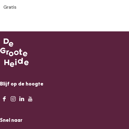
Gratis
Blijf op de hoogte
F
I
L
Y
a
n
i
o
c
s
n
u
Snel naar
e
t
k
T