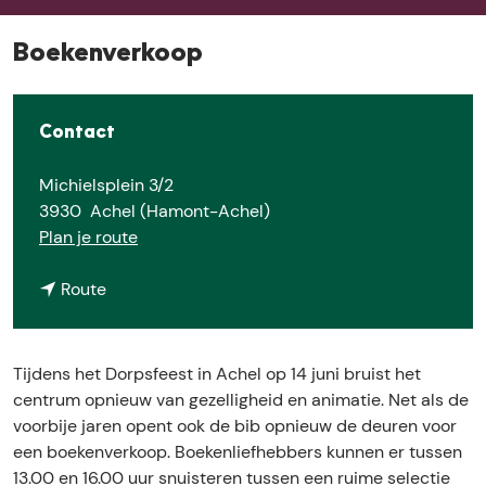
e
Boekenverkoop
Contact
Michielsplein 3/2
3930
Achel (Hamont-Achel)
n
Plan je route
a
n
a
Route
a
r
a
B
r
o
Tijdens het Dorpsfeest in Achel op 14 juni bruist het
B
e
centrum opnieuw van gezelligheid en animatie. Net als de
o
k
voorbije jaren opent ook de bib opnieuw de deuren voor
e
e
een boekenverkoop. Boekenliefhebbers kunnen er tussen
k
n
13.00 en 16.00 uur snuisteren tussen een ruime selectie