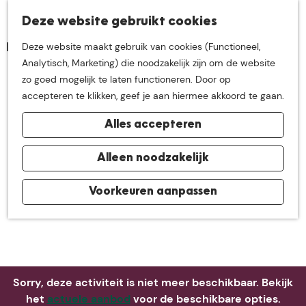
K
Z
Deze website gebruikt cookies
Neem me
vandaag
M
a
o
Deze website maakt gebruik van cookies (Functioneel,
e
a
e
G
Analytisch, Marketing) die noodzakelijk zijn om de website
n
r
k
mee op
een leuke
a
zo goed mogelijk te laten functioneren. Door op
u
t
e
n
accepteren te klikken, geef je aan hiermee akkoord te gaan.
n
a
ontdekkingstocht in
Alles accepteren
a
r
de buurt van
d
Alleen noodzakelijk
e
h
Voorkeuren aanpassen
De Groote Heide
o
m
e
p
a
Sorry, deze activiteit is niet meer beschikbaar. Bekijk
g
het
actuele aanbod
voor de beschikbare opties.