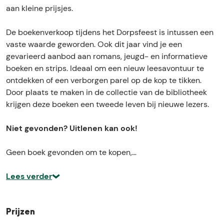
e
v
aan kleine prijsjes.
n
e
v
r
De boekenverkoop tijdens het Dorpsfeest is intussen een
e
k
vaste waarde geworden. Ook dit jaar vind je een
r
o
gevarieerd aanbod aan romans, jeugd- en informatieve
k
o
boeken en strips. Ideaal om een nieuw leesavontuur te
o
p
ontdekken of een verborgen parel op de kop te tikken.
o
Door plaats te maken in de collectie van de bibliotheek
p
krijgen deze boeken een tweede leven bij nieuwe lezers.
Niet gevonden? Uitlenen kan ook!
Geen boek gevonden om te kopen,…
Lees verder
Prijzen