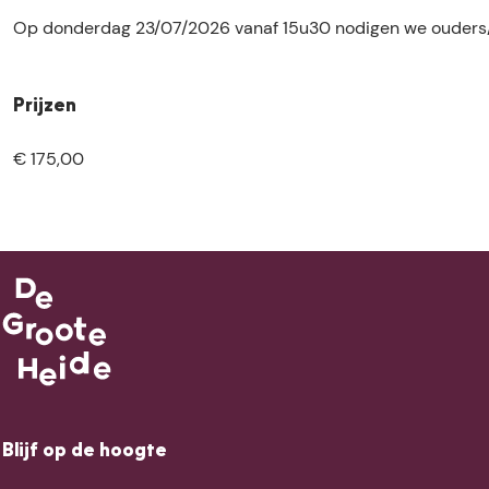
G
N
A
G
Op donderdag 23/07/2026 vanaf 15u30 nodigen we ouders/g
A
D
N
A
M
G
D
M
E
A
G
E
Prijzen
S
M
A
S
E
M
€ 175,00
S
E
S
Blijf op de hoogte