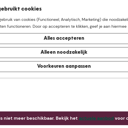
K
Z
ebruikt cookies
M
a
o
bruik van cookies (Functioneel, Analytisch, Marketing) die noodzakeli
e
a
e
aten functioneren. Door op accepteren te klikken, geef je aan hiermee
n
r
k
u
t
e
Alles accepteren
n
e buurt van
De Groote Hei
Alleen noodzakelijk
Voorkeuren aanpassen
 is niet meer beschikbaar. Bekijk het
actuele aanbod
voor d