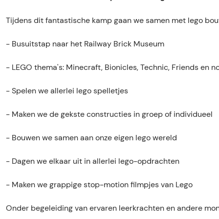
m
k
-
m
p
a
k
p
Tijdens dit fantastische kamp gaan we samen met lego bou
:
m
a
:
F
p
m
F
- Busuitstap naar het Railway Brick Museum
U
:
p
U
N
F
:
N
- LEGO thema's: Minecraft, Bionicles, Technic, Friends en 
W
U
F
W
I
N
U
I
- Spelen we allerlei lego spelletjes
T
W
N
T
H
I
W
H
- Maken we de gekste constructies in groep of individueel
B
T
I
B
R
H
T
R
- Bouwen we samen aan onze eigen lego wereld
I
B
H
I
C
R
B
C
- Dagen we elkaar uit in allerlei lego-opdrachten
K
I
R
K
S
C
I
S
- Maken we grappige stop-motion filmpjes van Lego
A
K
C
A
N
S
K
N
Onder begeleiding van ervaren leerkrachten en andere moni
D
A
S
D