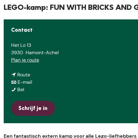
e
LEGO-kamp: FUN WITH BRICKS AND
Contact
Het Lo 13
3930
Hamont-Achel
n
Plan je route
a
n
a
Route
a
n
r
E-mail
L
a
a
L
Bel
E
r
a
E
G
L
r
G
Schrijf je in
O
E
L
O
-
G
E
-
k
O
G
k
a
-
O
a
Een fantastisch extern kamp voor alle Lego-liefhebbers 