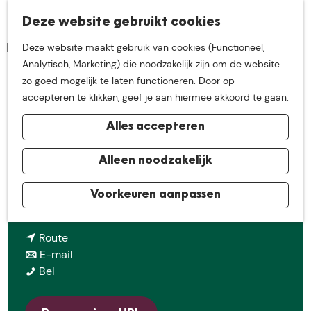
K
Z
Deze website gebruikt cookies
Neem me
vandaag
M
a
o
Deze website maakt gebruik van cookies (Functioneel,
e
a
e
G
Analytisch, Marketing) die noodzakelijk zijn om de website
n
r
k
mee op
een leuke
a
zo goed mogelijk te laten functioneren. Door op
u
t
e
5-beurtenkaart zomeraanbod 2026
n
accepteren te klikken, geef je aan hiermee akkoord te gaan.
n
a
ontdekkingstocht in
Alles accepteren
a
Contact
r
de buurt van
d
Alleen noodzakelijk
Jeugdlaan 8
e
3900
Pelt
h
Voorkeuren aanpassen
De Groote Heide
n
Plan je route
o
a
m
n
a
Route
e
a
n
r
E-mail
p
5
a
a
5
Bel
a
-
r
a
-
g
b
5
r
b