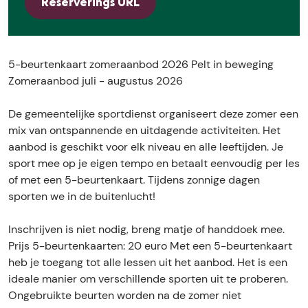
e
Reserverings URL
e
-
5
e
u
b
-
u
r
e
b
r
t
u
e
t
5-beurtenkaart zomeraanbod 2026 Pelt in beweging
e
r
u
e
Zomeraanbod juli - augustus 2026
n
t
r
n
k
e
t
k
De gemeentelijke sportdienst organiseert deze zomer een
a
n
e
a
mix van ontspannende en uitdagende activiteiten. Het
a
k
n
a
aanbod is geschikt voor elk niveau en alle leeftijden. Je
r
a
k
r
sport mee op je eigen tempo en betaalt eenvoudig per les
t
a
a
t
of met een 5-beurtenkaart. Tijdens zonnige dagen
z
r
a
z
sporten we in de buitenlucht!
o
t
r
o
m
z
t
m
Inschrijven is niet nodig, breng matje of handdoek mee.
e
o
z
e
Prijs 5-beurtenkaarten: 20 euro Met een 5-beurtenkaart
r
m
o
r
heb je toegang tot alle lessen uit het aanbod. Het is een
a
e
m
a
ideale manier om verschillende sporten uit te proberen.
a
r
e
a
Ongebruikte beurten worden na de zomer niet
n
a
r
n