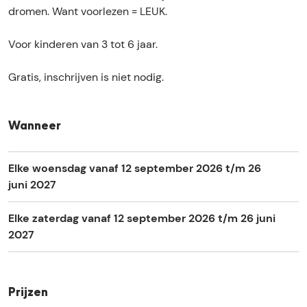
a
s
e
a
dromen. Want voorlezen = LEUK.
l
h
s
l
f
a
h
f
Voor kinderen van 3 tot 6 jaar.
u
l
a
u
u
f
l
u
Gratis, inschrijven is niet nodig.
r
u
f
r
t
u
u
t
j
r
u
j
Wanneer
e
t
r
e
j
t
Elke woensdag vanaf 12 september 2026 t/m 26
e
j
juni 2027
e
Elke zaterdag vanaf 12 september 2026 t/m 26 juni
2027
Prijzen