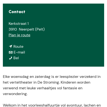
e
Contact
Kerkstraat 1
3910
Neerpelt (Pelt)
n
Plan je route
a
n
a
Route
a
n
r
E-mail
V
a
a
V
Bel
o
r
a
o
o
V
r
o
r
o
V
r
Elke woensdag en zaterdag is er leesplezier verzekerd in
l
o
o
l
het verteltheater in De Stroming. Kinderen worden
e
r
o
e
verwend met leuke verhaaltjes vol fantasie en
e
l
r
e
verwondering.
s
e
l
s
h
e
e
h
Welkom in het voorleeshalfuurtje vol avontuur, lachen en